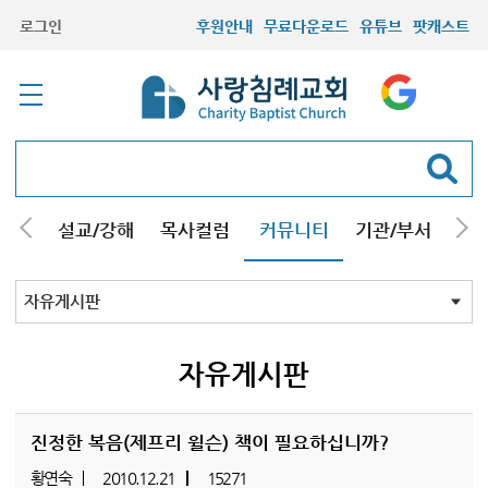
로그인
후원안내
무료다운로드
유튜브
팟캐스트
안내
설교/강해
목사컬럼
커뮤니티
기관/부서
선교
최근등록자료
자유게시판
교회소식
성도컬럼
새가족사진
새가족가이드
포토앨범
찬양쉼터
신앙도서
성경읽기퀴즈
기도부탁
자유게시판
진정한 복음(제프리 윌슨) 책이 필요하십니까?
황연숙
2010.12.21
15271