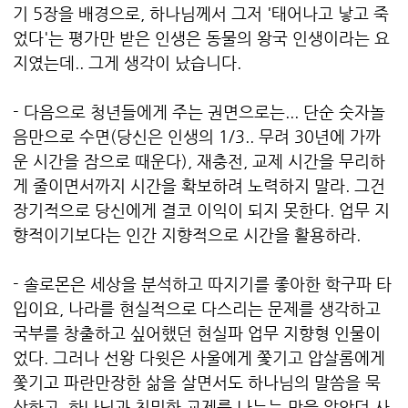
기 5장을 배경으로, 하나님께서 그저 '태어나고 낳고 죽
었다'는 평가만 받은 인생은 동물의 왕국 인생이라는 요
지였는데.. 그게 생각이 났습니다.
- 다음으로 청년들에게 주는 권면으로는... 단순 숫자놀
음만으로 수면(당신은 인생의 1/3.. 무려 30년에 가까
운 시간을 잠으로 때운다), 재충전, 교제 시간을 무리하
게 줄이면서까지 시간을 확보하려 노력하지 말라. 그건
장기적으로 당신에게 결코 이익이 되지 못한다. 업무 지
향적이기보다는 인간 지향적으로 시간을 활용하라.
- 솔로몬은 세상을 분석하고 따지기를 좋아한 학구파 타
입이요, 나라를 현실적으로 다스리는 문제를 생각하고
국부를 창출하고 싶어했던 현실파 업무 지향형 인물이
었다. 그러나 선왕 다윗은 사울에게 쫓기고 압살롬에게
쫓기고 파란만장한 삶을 살면서도
하나님의 말씀을 묵
상하고, 하나님과 친밀한 교제를 나누는 맛을 알았던 사