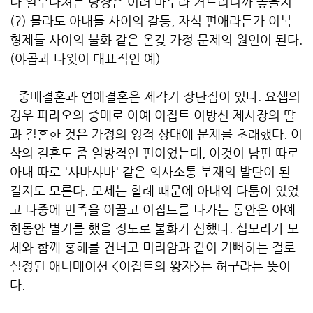
나 일부다처는 당장은 여러 마누라 거느리니까 좋을지
(?) 몰라도 아내들 사이의 갈등, 자식 편애라든가 이복
형제들 사이의 불화 같은 온갖 가정 문제의 원인이 된다.
(야곱과 다윗이 대표적인 예)
- 중매결혼과 연애결혼은 제각기 장단점이 있다. 요셉의
경우 파라오의 중매로 아예 이집트 이방신 제사장의 딸
과 결혼한 것은 가정의 영적 상태에 문제를 초래했다. 이
삭의 결혼도 좀 일방적인 편이었는데, 이것이 남편 따로
아내 따로 '샤바샤바' 같은 의사소통 부재의 발단이 된
걸지도 모른다. 모세는 할례 때문에 아내와 다툼이 있었
고 나중에 민족을 이끌고 이집트를 나가는 동안은 아예
한동안 별거를 했을 정도로 불화가 심했다. 십보라가 모
세와 함께 홍해를 건너고 미리암과 같이 기뻐하는 걸로
설정된 애니메이션 <이집트의 왕자>는 허구라는 뜻이
다.