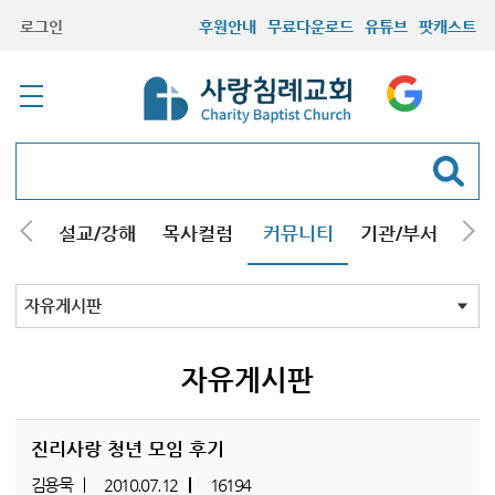
로그인
후원안내
무료다운로드
유튜브
팟캐스트
안내
설교/강해
목사컬럼
커뮤니티
기관/부서
선교
최근등록자료
자유게시판
교회소식
성도컬럼
새가족사진
새가족가이드
포토앨범
찬양쉼터
신앙도서
성경읽기퀴즈
기도부탁
자유게시판
진리사랑 청년 모임 후기
김용묵
2010.07.12
16194