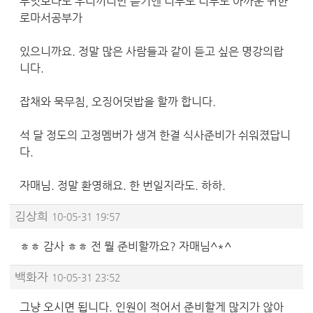
무엇보다도 우리끼리만 듣기엔 너무도 너무도 아까운 귀한
로마서공부가
있으니까요. 정말 많은 사람들과 같이 듣고 싶은 명강의랍
니다.
잡채와 묵무침, 오징어덧밥을 할까 합니다.
석 달 정도의 고정멤버가 생겨 한결 식사준비가 쉬워졌답니
다.
자매님. 정말 환영해요. 한 번일지라도. 하하.
김상희
10-05-31 19:57
ㅎㅎ 감사 ㅎㅎ 전 뭘 준비할까요? 자매님^*^
백화자
10-05-31 23:52
그냥 오시면 됩니다. 인원이 적어서 준비할게 많지가 않아