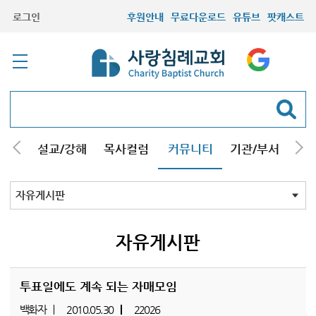
로그인
후원안내
무료다운로드
유튜브
팟캐스트
안내
설교/강해
목사컬럼
커뮤니티
기관/부서
선교
최근등록자료
자유게시판
교회소식
성도컬럼
새가족사진
새가족가이드
포토앨범
찬양쉼터
신앙도서
성경읽기퀴즈
기도부탁
자유게시판
투표일에도 계속 되는 자매모임
백화자
2010.05.30
22026