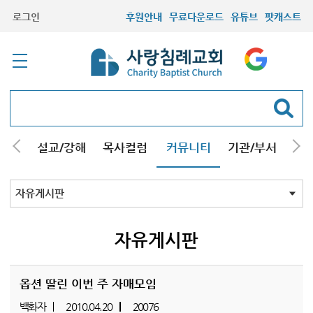
로그인
후원안내
무료다운로드
유튜브
팟캐스트
안내
설교/강해
목사컬럼
커뮤니티
기관/부서
선교
최근등록자료
자유게시판
교회소식
성도컬럼
새가족사진
새가족가이드
포토앨범
찬양쉼터
신앙도서
성경읽기퀴즈
기도부탁
자유게시판
옵션 딸린 이번 주 자매모임
백화자
2010.04.20
20076