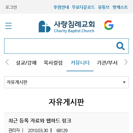
로그인
후원안내
무료다운로드
유튜브
팟캐스트
안내
설교/강해
목사컬럼
커뮤니티
기관/부서
선교
최근등록자료
자유게시판
교회소식
성도컬럼
새가족사진
새가족가이드
포토앨범
찬양쉼터
신앙도서
성경읽기퀴즈
기도부탁
자유게시판
최근 등록 자료와 웹하드 링크
관리자
2010.03.30
68129