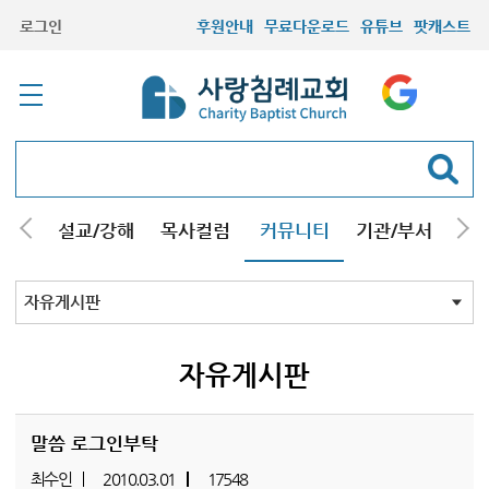
로그인
후원안내
무료다운로드
유튜브
팟캐스트
안내
설교/강해
목사컬럼
커뮤니티
기관/부서
선교
최근등록자료
자유게시판
교회소식
성도컬럼
새가족사진
새가족가이드
포토앨범
찬양쉼터
신앙도서
성경읽기퀴즈
기도부탁
자유게시판
말씀 로그인부탁
최수인
2010.03.01
17548