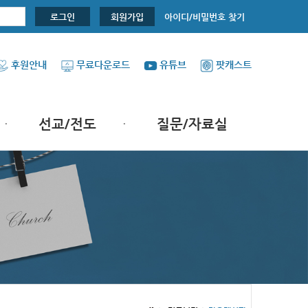
아이디/비밀번호 찾기
로그인
회원가입
후원안내
무료다운로드
유튜브
팟캐스트
선교/전도
질문/자료실