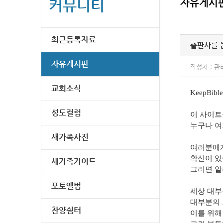
커뮤니티
자유게시
최근등록자료
출판사를 
자유게시판
작성자 : 관
교회소식
KeepB
성도컬럼
이 사이트
누구나 여
새가족사진
여러분에게
확신이 있
새가족가이드
그러면 알
포토앨범
세상 대부
대부분의 
찬양쉼터
이를 위해