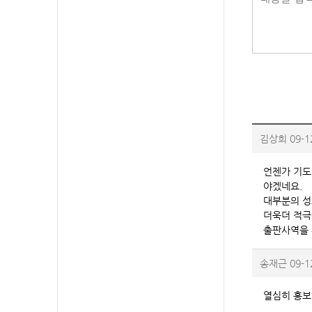
김상희
09-1
언젠가 기도
야겠네요.
대부분의 성
더욱더 적극
출판사역을 
송재근
09-1
열심히 홍보