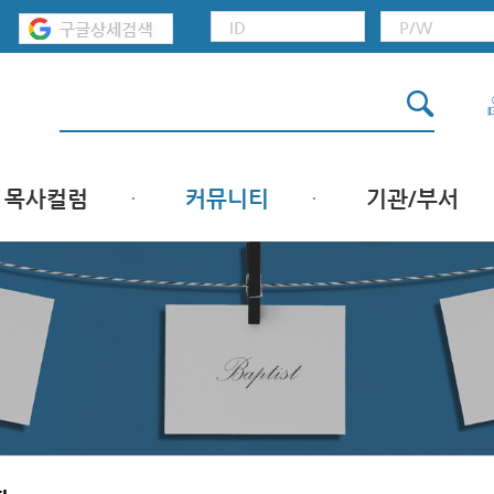
목사컬럼
커뮤니티
기관/부서