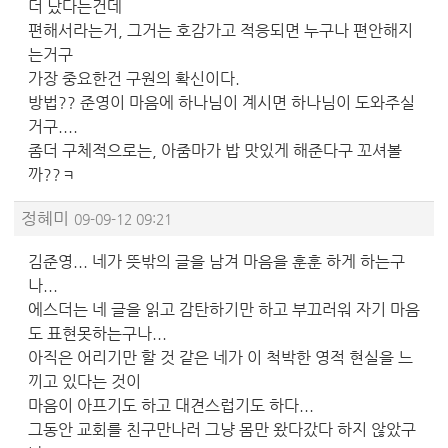
더 났다는건데
편해서라는거, 그거는 호감가고 적응되면 누구나 편안해지
는거구
가장 중요한건 구원의 확신이다.
방법?? 준영이 마음에 하나님이 계시면 하나님이 도와주실
거구....
좀더 구체적으로는, 아줌마가 밥 맛있게 해준다구 꼬셔볼
까??ㅋ
정혜미
09-09-12 09:21
김준영... 네가 뜻밖의 글을 남겨 마음을 훈훈 하게 하는구
나...
에스더는 네 글을 읽고 감탄하기만 하고 부끄러워 자기 마음
도 표현못하는구나...
아직은 어리기만 할 것 같은 네가 이 척박한 영적 현실을 느
끼고 있다는 것이
마음이 아프기도 하고 대견스럽기도 하다...
그동안 교회를 친구만나러 그냥 몸만 왔다갔다 하지 않았구