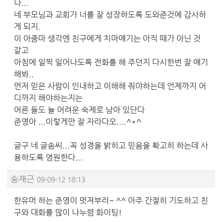
나...
네 부모님과 교회가 너를 잘 성장하도록 도와준것에 감사하
게 되지.
이 아줌마 생각엔 친구에게 치마얘기는 아직 때가 아닌 것
같고
아침에 일찍 일어나도록 전화를 해 주던지 다시한번 잘 얘기
해봐..
먼저 믿은 사람이 인내하고 이해해 줘야하는데 언제까지 어
디까지 해야하는지는
어른 들도 늘 어려운 숙제로 남아 있단다
준영아 ...이렇게만 잘 자라다오....^*^
글구 네 글솜씨...꼭 성경을 밝히고 믿음을 확고히 하는데 사
용하도록 염원한다...
송재근
09-09-12 18:13
한유머 하는 준영이 멋져부러~ ^^ 아주 간절히 기도하고 친
구와 대화를 많이 나누렴 화이팅!