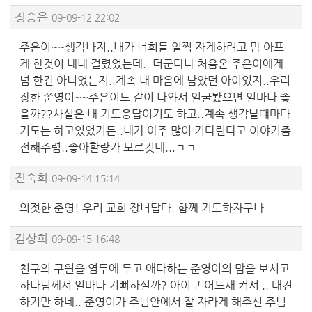
정승은
09-09-12 22:02
주은이~~생각나지..내가 너희들 일찍 자게하려고 맘 아프
게 한것이 내내 걸렸었는데.. 더군다나 처음온 주은이에게
넘 한건 아니었는지..계속 내 마음에 남았던 아이였지..우리
장한 쭌영이~~주은이도 같이 나와서 얼굴봤으면 얼마나 좋
을까??사실은 내 기도응답이기도 하고..계속 생각날떄마다
기도는 하고있었거든..내가 아주 많이 기다린다고 이야기좀
전해주렴..좋아할랑가 모르것네...ㅋㅋ
진숙희
09-09-14 15:14
의젓한 준영! 우리 교회 장녀답다. 함께 기도하자구나
김상희
09-09-15 16:48
친구의 구원을 염두에 두고 애타하는 준영이의 맘을 보시고
하나님께서 얼마나 기뻐하실까? 아이구 어느새 커서 .. 대견
하기만 하네.. 준영이가 주님안에서 잘 자라게 해주신 주님