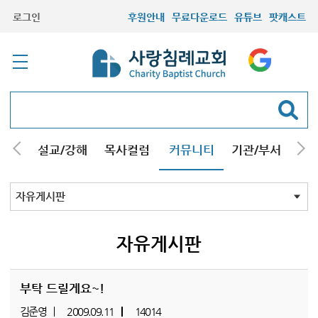
로그인
후원안내
무료다운로드
유튜브
팟캐스트
안내
설교/강해
목사컬럼
커뮤니티
기관/부서
선교
최근등록자료
자유게시판
교회소식
성도컬럼
새가족사진
새가족가이드
포토앨범
찬양쉼터
신앙도서
성경읽기퀴즈
기도부탁
자유게시판
부탁 드릴게요~!
김준영
2009.09.11
14014