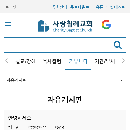
로그인
후원안내
무료다운로드
유튜브
팟캐스트
안내
설교/강해
목사컬럼
커뮤니티
기관/부서
선교
최근등록자료
자유게시판
교회소식
성도컬럼
새가족사진
새가족가이드
포토앨범
찬양쉼터
신앙도서
성경읽기퀴즈
기도부탁
자유게시판
안녕하세요
박미진
2009.09.11
9843