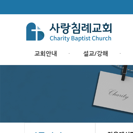
교회안내
설교/강해