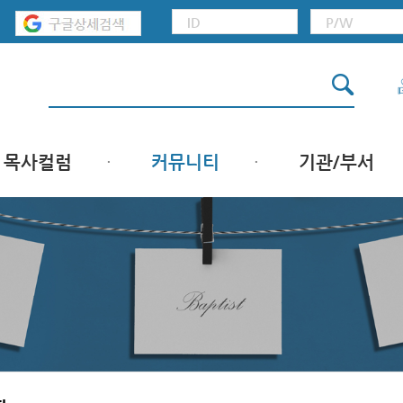
목사컬럼
커뮤니티
기관/부서