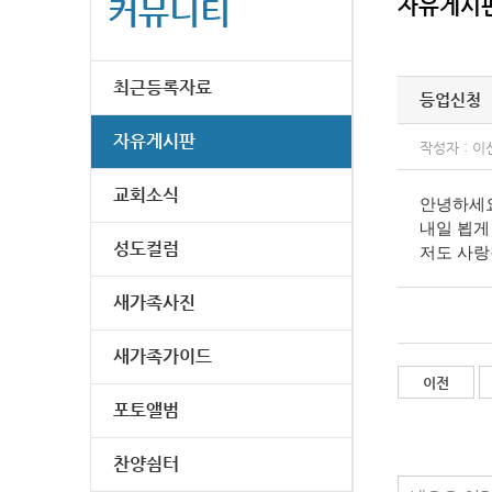
커뮤니티
자유게시
최근등록자료
등업신청
자유게시판
작성자 : 이
교회소식
안녕하세요
내일 뵙게
성도컬럼
저도 사랑
새가족사진
새가족가이드
이전
포토앨범
찬양쉼터