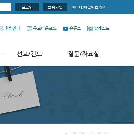
아이디/비밀번호 찾기
로그인
회원가입
후원안내
무료다운로드
유튜브
팟캐스트
선교/전도
질문/자료실