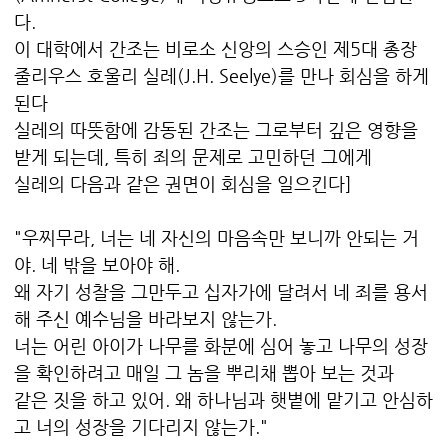
다.
이 대학에서 간조는 비로소 신앙의 스승인 제5대 총장
줄리우스 호울리 실레(J.H. Seelye)를 만나 회심을 하게
된다
실레의 따뜻함에 감동된 간조는 그로부터 깊은 영향을
받게 되는데, 특히 죄의 문제로 고민하던 그에게
실레의 다음과 같은 권면이 회심을 일으킨다]
"우찌무라, 너는 네 자신의 마음속만 보니까 안되는 거
야. 네 밖을 보아야 해.
왜 자기 성찰을 그만두고 십자가에 달려서 네 죄를 용서
해 주신 예수님을 바라보지 않는가.
너는 어린 아이가 나무를 화분에 심어 놓고 나무의 성장
을 확인하려고 매일 그 놈을 뿌리채 뽑아 보는 것과
같은 짓을 하고 있어. 왜 하나님과 햇볕에 맡기고 안심하
고 너의 성장을 기다리지 않는가."