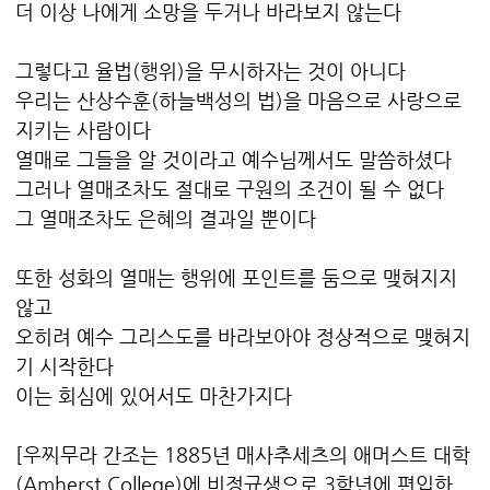
더 이상 나에게 소망을 두거나 바라보지 않는다
그렇다고 율법(행위)을 무시하자는 것이 아니다
우리는 산상수훈(하늘백성의 법)을 마음으로 사랑으로
지키는 사람이다
열매로 그들을 알 것이라고 예수님께서도 말씀하셨다
그러나 열매조차도 절대로 구원의 조건이 될 수 없다
그 열매조차도 은혜의 결과일 뿐이다
또한 성화의 열매는 행위에 포인트를 둠으로 맺혀지지
않고
오히려 예수 그리스도를 바라보아야 정상적으로 맺혀지
기 시작한다
이는 회심에 있어서도 마찬가지다
[우찌무라 간조는 1885년 매사추세츠의 애머스트 대학
(Amherst College)에 비정규생으로 3학년에 편입한