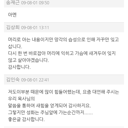
송재근
09-08-01 09:50
아멘
김상희
09-08-01 13:11
머리로 아는 내용이지만 망각의 습성으로 인해 자꾸만 잊고
삽니다.
다시 한 번 바로잡아 머리에 익히고 가슴에 새겨두어 잊지
않고 살아야겠습니다.
감사합니다.
김인숙
09-08-01 22:41
저도이부분 때문에 많이 힘들어했는데, 요즘 대언해 주시는
우리 목사님의
말씀을 통하여 새힘을 얻게되어 감사하지요.
그렇지만 성화는 주님앞에 가는순간까지......
좋은글 감사합니다.