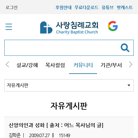
로그인
후원안내
무료다운로드
유튜브
팟캐스트
안내
설교/강해
목사컬럼
커뮤니티
기관/부서
선교
최근등록자료
자유게시판
교회소식
성도컬럼
새가족사진
새가족가이드
포토앨범
찬양쉼터
신앙도서
성경읽기퀴즈
기도부탁
자유게시판
신앙의인과 성화 [ 출처 : 어느 목사님의 글]
김학준
2009.07.27
15149