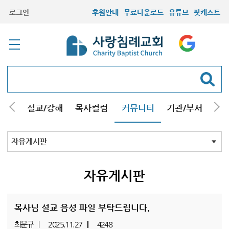
로그인
후원안내
무료다운로드
유튜브
팟캐스트
안내
설교/강해
목사컬럼
커뮤니티
기관/부서
선교
최근등록자료
자유게시판
교회소식
성도컬럼
새가족사진
새가족가이드
포토앨범
찬양쉼터
신앙도서
성경읽기퀴즈
기도부탁
자유게시판
목사님 설교 음성 파일 부탁드립니다.
최문규
2025.11.27
4248