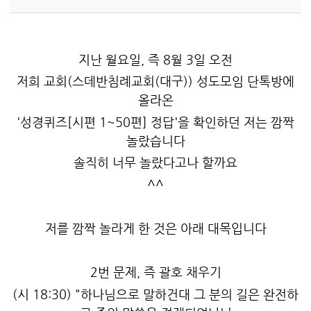
지난 월요일, 즉 8월 3일 오전
저희 교회(스데반침례교회(대구)) 성도모임 단톡방에
올라온
'성경퀴즈[시편 1~50편] 정답'을 확인하던 저는 깜짝
놀랐습니다
솔직히 너무 놀랐다고나 할까요
^^
저를 깜짝 놀라게 한 것은 아래 대목입니다
2번 문제, 즉 괄호 채우기
(시 18:30) "하나님으로 말하건대 그 분의 길은 완전하