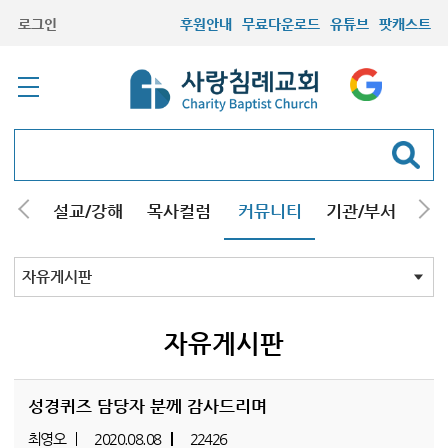
로그인
후원안내
무료다운로드
유튜브
팟캐스트
안내
설교/강해
목사컬럼
커뮤니티
기관/부서
선교
최근등록자료
자유게시판
교회소식
성도컬럼
새가족사진
새가족가이드
포토앨범
찬양쉼터
신앙도서
성경읽기퀴즈
기도부탁
자유게시판
성경퀴즈 담당자 분께 감사드리며
최영오
2020.08.08
22426