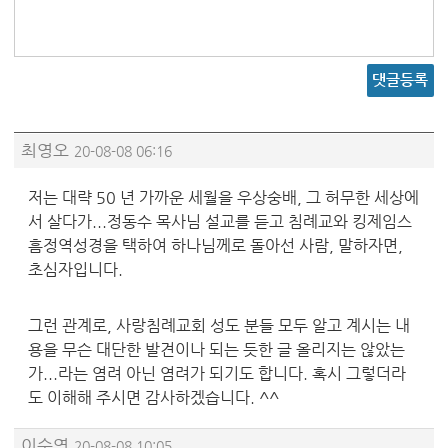
댓글등록
최영오
20-08-08 06:16
저는 대략 50 년 가까운 세월을 우상숭배, 그 허무한 세상에
서 살다가...정동수 목사님 설교를 듣고 침례교와 킹제임스
흠정역성경을 택하여 하나님께로 돌아선 사람, 말하자면,
초심자입니다.
그런 관계로, 사랑침례교회 성도 분들 모두 알고 계시는 내
용을 무슨 대단한 발견이나 되는 듯한 글 올리지는 않았는
가...라는 염려 아닌 염려가 되기도 합니다. 혹시 그렇더라
도 이해해 주시면 감사하겠습니다. ^^
이수영
20-08-08 10:05