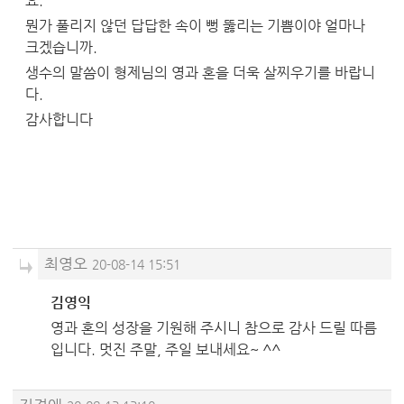
요.
뭔가 풀리지 않던 답답한 속이 뻥 뚫리는 기쁨이야 얼마나
크겠습니까.
생수의 말씀이 형제님의 영과 혼을 더욱 살찌우기를 바랍니
다.
감사합니다
최영오
20-08-14 15:51
김영익
영과 혼의 성장을 기원해 주시니 참으로 감사 드릴 따름
입니다. 멋진 주말, 주일 보내세요~ ^^