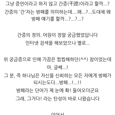
그냥 증언이라고 하지 않고 간증(干證)이라고 할까...?
간증의 '간'자는 방패를 의미하는데....왜...?...도대체 왜
방패 얘기를 할까...?...?...?
간증의 정의, 어원이 정말 궁금했었답니다
인터넷 검색을 해보았으나 별로...
위 궁금증으로 인해 가끔은 찝찝해하던(^^) 참이었는데
아, 글쎄...!
그 분, 즉 하나님은 자신을 신뢰하는 모든 자에게 방패가
되시는도다...방패...!...!!
방패라는 단어가 제 눈에 확! 들어오더군요
그래, 그거다! 라는 탄성이 바로 나왔습니다
이어서