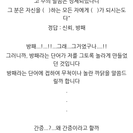
고 주의 말씀은 정제되었나니
그 분은 자신을 ( )하는 모든 자에게 ( )가 되시는도
다"
정답 : 신뢰, 방패
방패...!...!!...그래...그거였구나....!!
그러니까, 방패라는 단어가 저를 그토록 놀라게 만들었
던 것입니다
방패라는 단어에 접하여 무척이나 놀란 까닭을 말씀드
릴까 합니다
.
.
.
간증...?...왜 간증이라고 할까