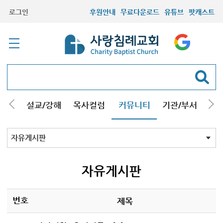
로그인
후원안내
무료다운로드
유튜브
팟캐스트
안내
설교/강해
목사컬럼
커뮤니티
기관/부서
선교
최근등록자료
자유게시판
교회소식
성도컬럼
새가족사진
새가족가이드
포토앨범
찬양쉼터
신앙도서
성경읽기퀴즈
기도부탁
자유게시판
번호
제목