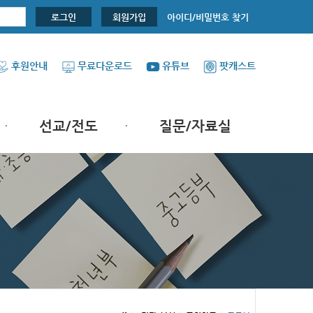
아이디/비밀번호 찾기
로그인
회원가입
후원안내
무료다운로드
유튜브
팟캐스트
선교/전도
질문/자료실