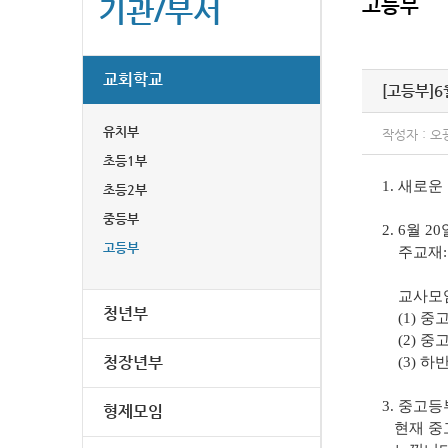
기관/부서
고등부
교회학교
[고등부]
6
유치부
작성자 : 오
초등1부
1. 새로
초등2부
중등부
2. 6월 
고등부
주교재: 
교사모임
청년부
(1) 중
(2) 중
청장년부
(3) 하
3. 중고
형제모임
현재 중고