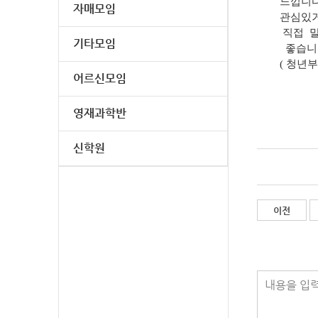
느낍니다.
자매모임
관심있거
직접
말
기타모임
좋습니
( 청년부
어르신모임
영재과학반
신학원
이전
내용을 입력