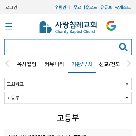
로그인
후원안내
무료다운로드
유튜브
팟캐스트
/강해
목사컬럼
커뮤니티
기관/부서
선교/전도
질문
교회학교
청년부
청장년부
형제모임
자매모임
기타모임
어르신모임
영재과학반
신학원
교회학교 전체
유치부
초등1부
초등2부
중등부
고등부
고등부