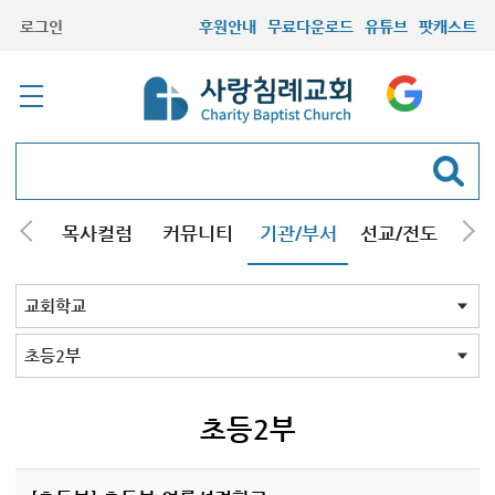
로그인
후원안내
무료다운로드
유튜브
팟캐스트
/강해
목사컬럼
커뮤니티
기관/부서
선교/전도
질문
교회학교
청년부
청장년부
형제모임
자매모임
기타모임
어르신모임
영재과학반
신학원
교회학교 전체
유치부
초등1부
초등2부
중등부
고등부
초등2부