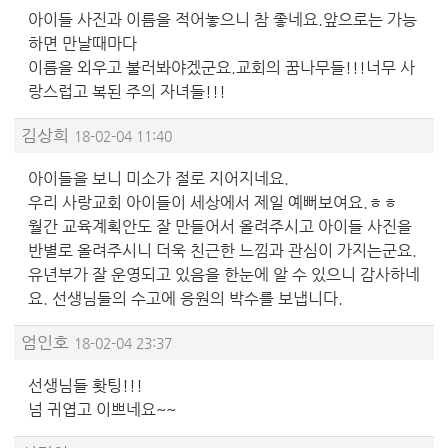
아이들 사진과 이름을 적어놓으니 참 좋네요.앞으로는 가능
하면 만날때마다
이름을 외우고 불러봐야겠군요.교회의 꿈나무들!!!너무 사
랑스럽고 복된 주의 자녀들!!!
김상희
18-02-04 11:40
아이들을 보니 미소가 절로 지어지네요.
우리 사랑교회 아이들이 세상에서 제일 예뻐보여요.ㅎㅎ
월간 교육계획안도 잘 만들어서 올려주시고 아이들 사진을
반별로 올려주시니 더욱 친근한 느낌과 관심이 가지는군요.
유년부가 잘 운영되고 있음을 한눈에 알 수 있으니 감사하네
요. 선생님들의 수고에 응원의 박수를 보냅니다.
엄인호
18-02-04 23:37
선생님들 홧팅!!!
넘 귀엽고 이쁘네요~~