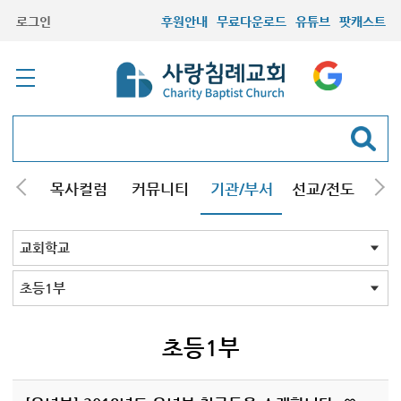
로그인
후원안내
무료다운로드
유튜브
팟캐스트
/강해
목사컬럼
커뮤니티
기관/부서
선교/전도
질문
교회학교
청년부
청장년부
형제모임
자매모임
기타모임
어르신모임
영재과학반
신학원
교회학교 전체
유치부
초등1부
초등2부
중등부
고등부
초등1부