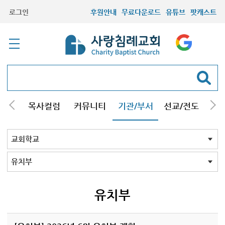
로그인
후원안내
무료다운로드
유튜브
팟캐스트
/강해
목사컬럼
커뮤니티
기관/부서
선교/전도
질문
교회학교
청년부
청장년부
형제모임
자매모임
기타모임
어르신모임
영재과학반
신학원
교회학교 전체
유치부
초등1부
초등2부
중등부
고등부
유치부