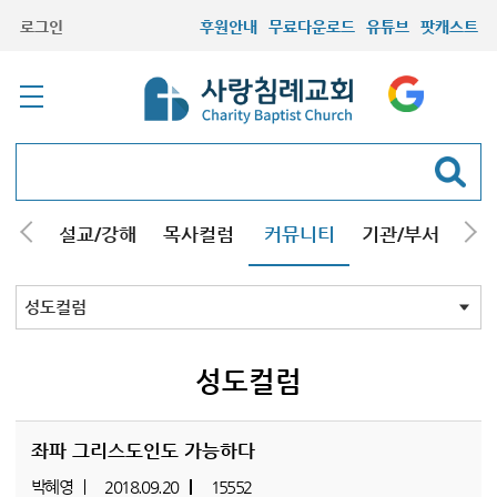
로그인
후원안내
무료다운로드
유튜브
팟캐스트
안내
설교/강해
목사컬럼
커뮤니티
기관/부서
선교
최근등록자료
자유게시판
교회소식
성도컬럼
새가족사진
새가족가이드
포토앨범
찬양쉼터
신앙도서
성경읽기퀴즈
기도부탁
성도컬럼
좌파 그리스도인도 가능하다
박혜영
2018.09.20
15552