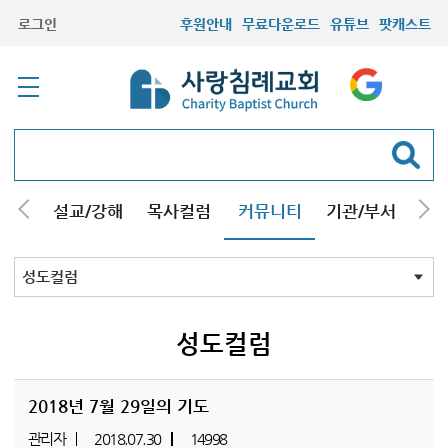
로그인
후원안내
무료다운로드
유튜브
팟캐스트
안내
설교/강해
목사컬럼
커뮤니티
기관/부서
선교
최근등록자료
자유게시판
교회소식
성도컬럼
새가족사진
새가족가이드
포토앨범
찬양쉼터
신앙도서
성경읽기퀴즈
기도부탁
성도컬럼
2018년 7월 29일의 기도
관리자
2018.07.30
14998