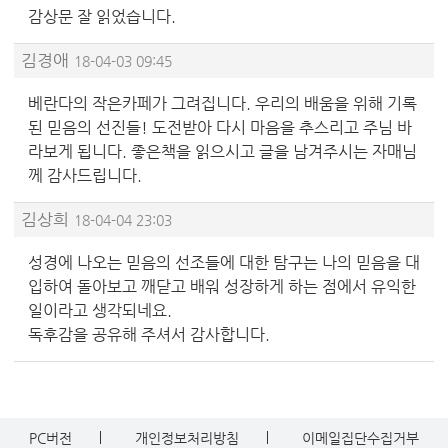
감상문 잘 읽었습니다.
김경애
18-04-03 09:45
베란다의 작은카페가 그려집니다. 우리의 배움을 위해 기록
된 믿음의 선진들! 도전받아 다시 마음을 추스리고 주님 바
라보게 됩니다. 좋은책을 읽으시고 글을 남겨주시는 자매님
께 감사드립니다.
김상희
18-04-04 23:03
성경에 나오는 믿음의 선조들에 대한 탐구는 나의 믿음을 대
입하여 돌아보고 깨닫고 배워 성장하게 하는 점에서 유익한
일이라고 생각되네요.
독후감을 공유해 주셔서 감사합니다.
PC버전
개인정보처리방침
이메일집단수집거부