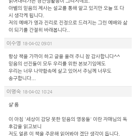
읽어내려가는 경건생활등이 그려지네요.
아벨의 믿음의 제사는 설교를 통해 알고 있지만 오늘 또 다
시 생각케 됩니다.
저의 예배가 영과 진리로 진정으로 드려지는 그런 예배와 삶
이 되기를 간절히 바래봅니다..
이수영
18-04-02 09:01
항상 책을 가까이 하고 글을 올려 주니 참 감사합니다^^
믿음의 선진들이 모두 우리를 위한 본보기임에도
우리는 너무 나약함속에 살고 있어서 주님께 너무도
송구합니다...
이명숙
18-04-02 10:24
샬`롬
이 아침 '세상이 감당 못한 믿음의 영웅들' 이란 자매님의 독
후감을 읽고보니
저도 얼른 이 책을 주문해 읽어봐야 겠단 생각이 듭니다.