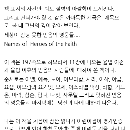
책 표지의 사진만 봐도 절벽의 아짤함이 느껴진다.
그리고 건너가야 할 것 같은 까마득한 계곡은 제목으
로 볼 때 고난의 깊이 같아 보인다.
세상이 감당 못한 믿음의 영웅들....
Names of Heroes of the Faith
이 책은 197쪽으로 히브리서 11장에 나오는 율법 이전
과 율법 이휴의 믿음의 사람들에 대하여 쓴 책이다.
순서로는 아벨, 에녹, 노아, 아브라함, 사라, 이삭, 야곱,
요셉, 아므람과 요거벳, 모세, 이스라엘 백성, 라합, 기드
온, 바락, 삼손, 입다, 다윗, 사무엘 그리고 잊혀진 믿음
의 영웅들과 마지막에는 당신과 나에 대하여 나온다.
나는 이 책을 처음에 잠깐 읽다가 어린이집이 평가인증
으로 바쁘게 되어 한참동안 한 쪽에 미뤄둔 것을 다시 펴