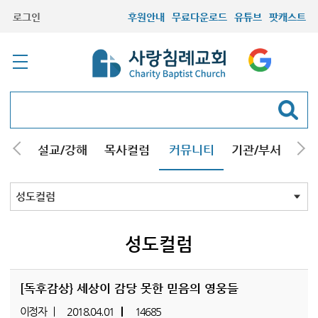
로그인
후원안내
무료다운로드
유튜브
팟캐스트
안내
설교/강해
목사컬럼
커뮤니티
기관/부서
선교
최근등록자료
자유게시판
교회소식
성도컬럼
새가족사진
새가족가이드
포토앨범
찬양쉼터
신앙도서
성경읽기퀴즈
기도부탁
성도컬럼
[독후감상} 세상이 감당 못한 믿음의 영웅들
이정자
2018.04.01
14685