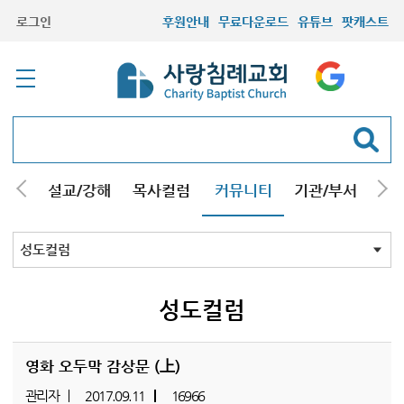
로그인
후원안내
무료다운로드
유튜브
팟캐스트
안내
설교/강해
목사컬럼
커뮤니티
기관/부서
선교
최근등록자료
자유게시판
교회소식
성도컬럼
새가족사진
새가족가이드
포토앨범
찬양쉼터
신앙도서
성경읽기퀴즈
기도부탁
성도컬럼
영화 오두막 감상문 (上)
관리자
2017.09.11
16966