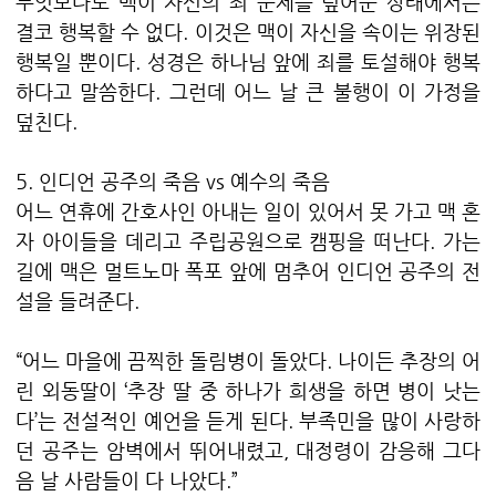
무엇보다도 맥이 자신의 죄 문제를 덮어둔 상태에서는
결코 행복할 수 없다. 이것은 맥이 자신을 속이는 위장된
행복일 뿐이다. 성경은 하나님 앞에 죄를 토설해야 행복
하다고 말씀한다. 그런데 어느 날 큰 불행이 이 가정을
덮친다.
5. 인디언 공주의 죽음 vs 예수의 죽음
어느 연휴에 간호사인 아내는 일이 있어서 못 가고 맥 혼
자 아이들을 데리고 주립공원으로 캠핑을 떠난다. 가는
길에 맥은 멀트노마 폭포 앞에 멈추어 인디언 공주의 전
설을 들려준다.
“어느 마을에 끔찍한 돌림병이 돌았다. 나이든 추장의 어
린 외동딸이 ‘추장 딸 중 하나가 희생을 하면 병이 낫는
다’는 전설적인 예언을 듣게 된다. 부족민을 많이 사랑하
던 공주는 암벽에서 뛰어내렸고, 대정령이 감응해 그다
음 날 사람들이 다 나았다.”