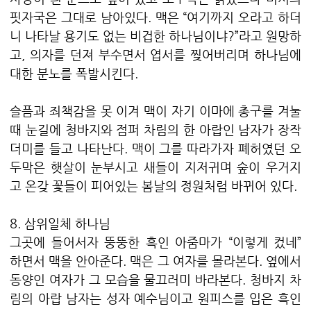
핏자국은 그대로 남아있다. 맥은 “여기까지 오라고 하더
니 나타날 용기도 없는 비겁한 하나님이냐?”라고 원망하
고, 의자를 던져 부수면서 엽서를 찢어버리며 하나님에
대한 분노를 폭발시킨다.
슬픔과 죄책감을 못 이겨 맥이 자기 이마에 총구를 겨눌
때 눈길에 청바지와 점퍼 차림의 한 아랍인 남자가 장작
더미를 들고 나타난다. 맥이 그를 따라가자 폐허였던 오
두막은 햇살이 눈부시고 새들이 지저귀며 숲이 우거지
고 온갖 꽃들이 피어있는 봄날의 정원처럼 바뀌어 있다.
8. 삼위일체 하나님
그곳에 들어서자 뚱뚱한 흑인 아줌마가 “이렇게 컸네”
하면서 맥을 안아준다. 맥은 그 여자를 몰라본다. 옆에서
동양인 여자가 그 모습을 물끄러미 바라본다. 청바지 차
림의 아랍 남자는 성자 예수님이고 원피스를 입은 흑인