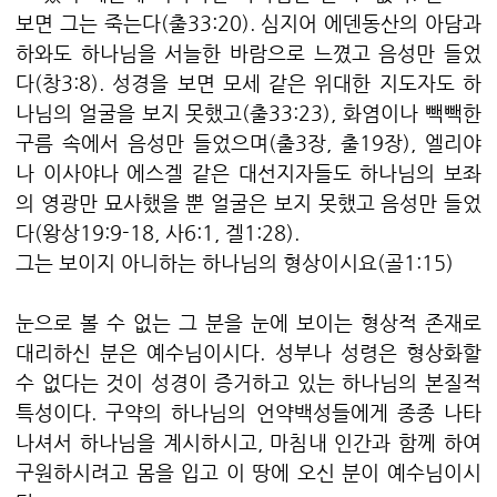
보면 그는 죽는다(출33:20). 심지어 에덴동산의 아담과
하와도 하나님을 서늘한 바람으로 느꼈고 음성만 들었
다(창3:8). 성경을 보면 모세 같은 위대한 지도자도 하
나님의 얼굴을 보지 못했고(출33:23), 화염이나 빽빽한
구름 속에서 음성만 들었으며(출3장, 출19장), 엘리야
나 이사야나 에스겔 같은 대선지자들도 하나님의 보좌
의 영광만 묘사했을 뿐 얼굴은 보지 못했고 음성만 들었
다(왕상19:9-18, 사6:1, 겔1:28).
그는 보이지 아니하는 하나님의 형상이시요(골1:15)
눈으로 볼 수 없는 그 분을 눈에 보이는 형상적 존재로
대리하신 분은 예수님이시다. 성부나 성령은 형상화할
수 없다는 것이 성경이 증거하고 있는 하나님의 본질적
특성이다. 구약의 하나님의 언약백성들에게 종종 나타
나셔서 하나님을 계시하시고, 마침내 인간과 함께 하여
구원하시려고 몸을 입고 이 땅에 오신 분이 예수님이시