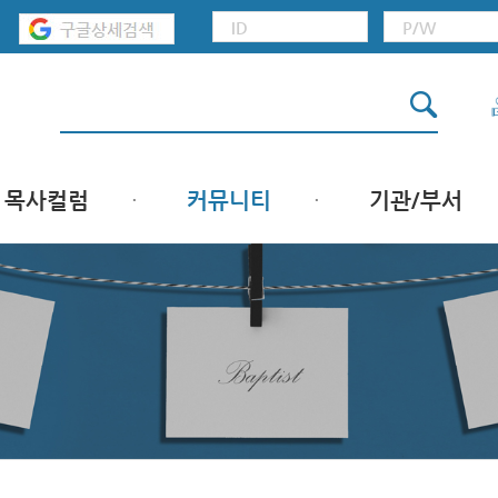
목사컬럼
커뮤니티
기관/부서