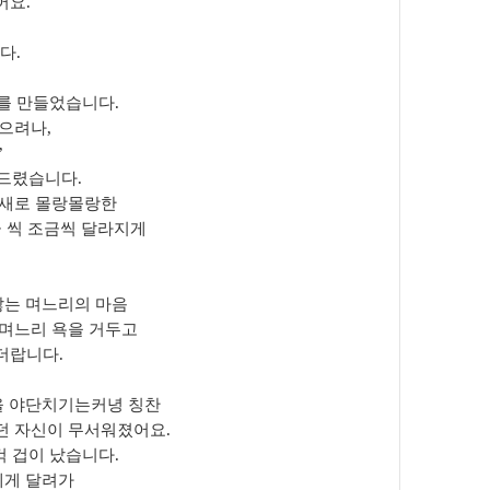
어요
.
니다
.
미를 만들었습니다
.
죽으려나
,
”
 드렸습니다
.
 새로 몰랑몰랑한
 씩 조금씩 달라지게
않는 며느리의 마음
며느리 욕을 거두고
었더랍니다
.
을 야단치기는커녕 칭찬
던 자신이 무서워졌어요
.
컥 겁이 났습니다
.
에게 달려가