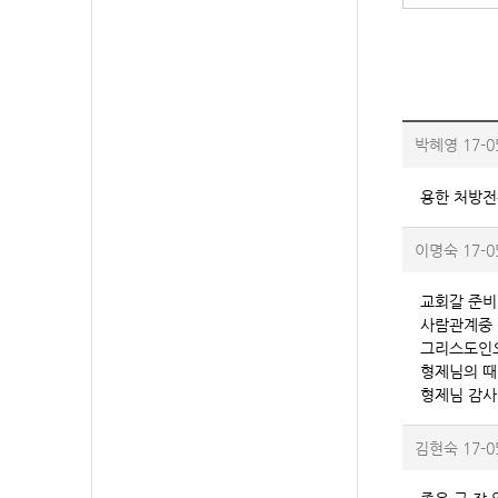
박혜영
17-0
용한 처방전
이명숙
17-0
교회갈 준비
사람관계중 
그리스도인으
형제님의 때
형제님 감사
김현숙
17-0