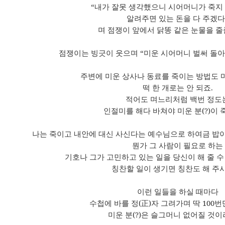
“내가 잘못 생각했으니 시어머니가 죽지
알려주면 있는 돈을 다 주겠다
며 점쟁이 앞에서 닭똥 같은 눈물을 줄
점쟁이는 빙긋이 웃으며
“미운 시어머니 벌써 돌
주변에 미운 상사나 동료를 죽이는 방법도
떡 한 개로는 안 되죠
.
적어도 며느리처럼 백번 정도
인절미를 해다 바쳐야 미운 분
(?)
이 
나는 죽이고 내안에 대신 사신다는 예수님으로 하여금 밥이
뭔가 그 사람이 필요로 하는
기호나 그가 고민하고 있는 일을 당신이 해 줄 수
칭찬할 일이 생기면 칭찬도 해 주
이런 일들을 하실 때마다
수첩에 바를 정
(
正
)
자 그려가며 딱
100
번
미운 분
(?)
은 슬그머니 없어질 것