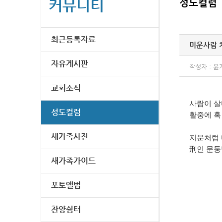
커뮤니티
성도컬럼
최근등록자료
미운사람 
자유게시판
작성자 : 윤
교회소식
사람이 
성도컬럼
활중에 혹
새가족사진
지문처럼 
인 문둥
刑
새가족가이드
포토앨범
찬양쉼터