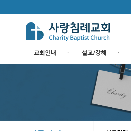
교회안내
설교/강해