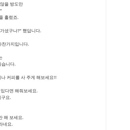
 않을 방도만
”
줄 흘렸죠
.
아가셨구나
?
”
했답니다
.
 마찬가지입니다
.
는
죽습니다
.
나 커피를 사 주게 해보세요
!!
 있다면 해
줘보
세요
.
시구요
.
만 해 보세요
.
이라네요
.