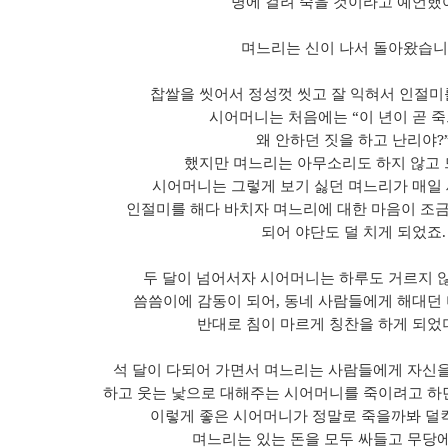
병에 걸려 죽을 것이라고 예언했
며느리는 신이 나서 돌아왔습
찹쌀을 씻어서 정성껏 씻고 잘 익혀서 인절
시어머니는 처음에는
“이 년이 곧 
왜 안하던 짓을 하고 난리야
?
했지만 며느리는 아무소리도 하지 않고
시어머니는 그렇게 보기 싫던 며느리가 매일
인절미를 해다 바치자 며느리에 대한 마음이 조금
되어 야단도 덜 치게 되었죠
.
두 달이 넘어서자 시어머니는 하루도 거르지 
씀씀이에 감동이 되어
,
동네 사람들에게 해대던 
반대로 침이 마르게 칭찬을 하게 되
석 달이 다되어 가면서 며느리는 사람들에게 자신
하고 웃는 낯으로 대해주는 시어머니를 죽이려고 하
이렇게 좋은 시어머니가 정말로 죽을까봐 덜
며느리는 있는 돈을 모두 싸들고 무당