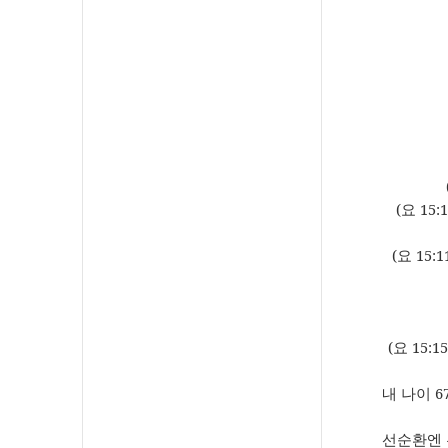
(
요
15:1
(
요
15:1
(
요
15:15
내 나이
6
선순환엔