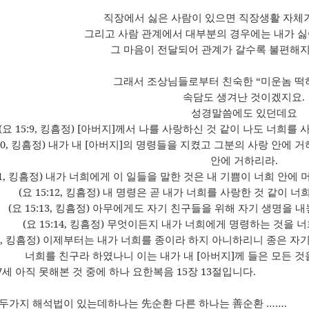
직장에서 싫은 사람이 있으면 직장생활 자체
그리고 사람 관계에서 대부분의 경우에는 내가 
그 마음이 전달되어 관계가 갈수록 불편해
그래서 조상님들로부터 친숙한
“미운놈 떡
속담도 생겨난 것이겠지요
.
성경말씀에도 있던데요
(
요
15:9,
킹흠정
) [
아버지
]
께서 나를 사랑하신 것 같이 나도 너희를 
0,
킹흠정
)
내가 내
[
아버지
]
의 명령들을 지켰고 그분의 사랑 안에 거
안에 거하리라
.
1,
킹흠정
)
내가 너희에게 이 일들을 말한 것은 내 기쁨이 너희 안에
(
요
15:12,
킹흠정
)
내 명령은 곧 내가 너희를 사랑한 것 같이 
(
요
15:13,
킹흠정
)
아무에게도 자기 친구들을 위해 자기 생명을 내
(
요
15:14,
킹흠정
)
무엇이든지 내가 너희에게 명령하는 것을 너
,
킹흠정
)
이제부터는 내가 너희를 종이라 하지 아니하리니 종은 자기
너희를 친구라 하였나니 이는 내가 내
[
아버지
]
께 들은 모든 
7
세 아직 못해본 것 중에 하나 요한복음
15
장
13
절입니다
.
 두가지 해석법이 있는데하나는
순환 다른 하나는
순환 ……
.
先
善