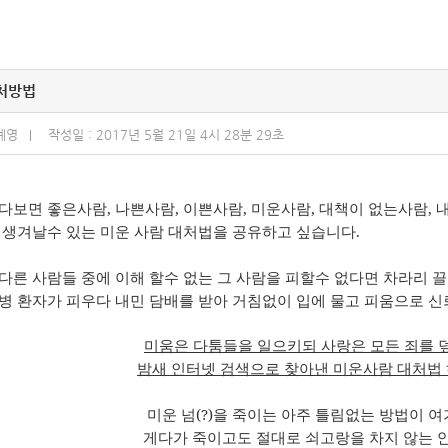
처방법
계영
작성일 : 2017년 5월 21일 4시 28분 29초
살다보면 좋은사람
,
나쁜사람
,
이쁜사람
,
미운사람
,
대책이 없는사람
,
 생겨날수 있는
미운 사람 대처법을 공유하고 싶습니다
.
다른 사람들 중에 이해 할수 없는 그 사람을 피할수 없다면 차라리 
병 환자가 피우다 내민 담배를 받아 거침없이 입에 물고 피움으로 
미움은 다툼들을 일으키되 사랑은 모든 죄를
밤새 인터넷 검색으로 찾아낸 미운사람 대처법
미운 넘
(?)
을 죽이는 아주 틀림없는 방법이 여
게다가 죽이고도 절대로 쇠고랑을 차지 않는 