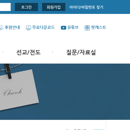
아이디/비밀번호 찾기
로그인
회원가입
후원안내
무료다운로드
유튜브
팟캐스트
선교/전도
질문/자료실