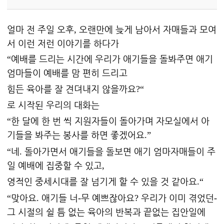
얼마 전 주일 오후
오랜만에 늦게 남아서 자매들과 모여
,
서 이런 저런 이야기를 하다가
예배를 드리는 시간에 우리가 애기들을 돌봐주면 애기
“
엄마들이 예배를 맘 편히 드리고
힘든 육아를 잘 견뎌내지 않을까요
?“
로 시작된 우리의 대화는
한 달에 한 번 씩 지원자들이 돌아가며 자모실에서 아
“
기들을 봐주는 봉사를 하면 좋겠어요
.”
네
돌아가면서 애기들을 돌보면 애기 엄마자매들이 주
“
.
일 예배에 집중할 수 있고
,
영적인 중세시대를 잘 넘기게 할 수 있을 것 같아요
.“
맞아요
애기들 너
무 예쁘잖아요
우리가 이미 겪었던
“
.
-
?
-
그 시절의 쉴 틈 없는 육아의 반복과 끝없는 집안일에