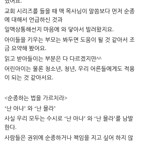
였어요
.
교회 시리즈를 들을 때 맥 목사님이 말씀보다 먼저 순종
에 대해서 언급하신 것과
일맥상통해선지 마음에 와 닿아서 빌려왔지요
.
아이들을 키우는 부모는 봐두면 도움이 될 것 같아서 조
금 요약해 봤어요
.
읽고 받아들이는 부분은 다 다르겠지만
^^
어린아이는 물론 청소년
청년
우리 어른들에게도 적용
,
,
이 되는 것 같아서요
.
순종하는 법을 가르치라
<
>
난 아냐
와
난 몰라
‘
’
‘
’
사실 우리 모두는 수시로
난 아냐
와
난 몰라
를 남발
‘
’
‘
’
한다
.
사람들은 권위에 순종하거나 책임을 지고 싶어 하지 않