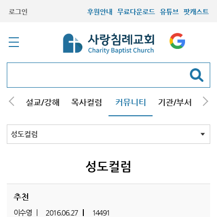
로그인
후원안내
무료다운로드
유튜브
팟캐스트
안내
설교/강해
목사컬럼
커뮤니티
기관/부서
선교
최근등록자료
자유게시판
교회소식
성도컬럼
새가족사진
새가족가이드
포토앨범
찬양쉼터
신앙도서
성경읽기퀴즈
기도부탁
성도컬럼
추천
이수영
2016.06.27
14491