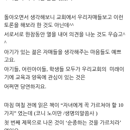
돌아오면서 생각해보니 교회에서 우리자매들보고 이런
토론을 해보라 한 것도 아닌데
^^
서로서로 한참동안 열을 내어 의견을 나눈 것도 우습고
^
^
아기가 있는 젊은 자매들을 생각해주는 마음들도 예쁘
고요
.
아기들
어린아이들
학생들 모두가 우리교회의 미래이
,
,
기에 교육과 양육에 관심이 있는 것은
어쩌면 당연하지요
.
마침 며칠 전에 읽은 책이
자녀에게 꼭 가르쳐야 할
“
10
가지
였는데
코니 노이만
생명의말씀사
”
(
/
)
첫 번째 제목으로 나온 것이
순종하는 것을 가르치라
‘
’