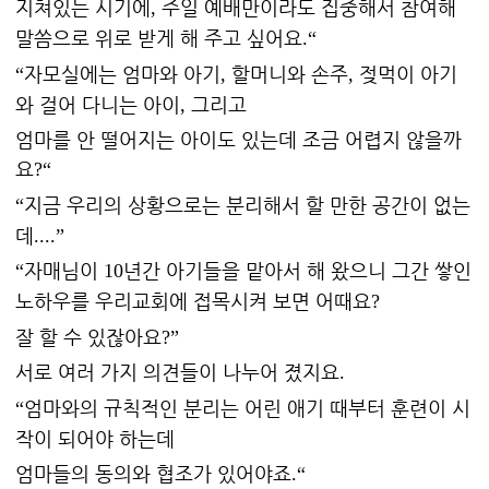
지쳐있는 시기에
주일 예배만이라도 집중해서 참여해
,
말씀으로 위로 받게
해 주고 싶어요
.“
자모실에는 엄마와 아기
할머니와 손주
젖먹이 아기
“
,
,
와 걸어 다니는 아이
그리고
,
엄마를 안 떨어지는 아이도 있는데 조금 어렵지 않을까
요
?“
지금 우리의 상황으로는 분리해서 할 만한 공간이 없는
“
데
....”
자매님이
년간 아기들을 맡아서 해 왔으니 그간 쌓인
“
10
노하우를 우리교회에 접목시켜 보면 어때요
?
잘 할 수 있잖아요
?”
서로 여러 가지 의견들이 나누어 졌지요
.
엄마와의 규칙적인 분리는 어린 애기 때부터 훈련이 시
“
작이 되어야 하는데
엄마들의 동의와 협조가 있어야죠
.“