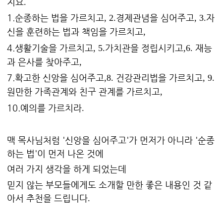
지요
.
1.순종하는 법을 가르치고
경제관념을 심어주고
자
, 2.
, 3.
신을 훈련하는 법과 책임을 가르치고
,
4.생활기술을 가르치고
가치관을 정립시키고
재능
, 5.
,6.
과 은사를 찾아주고
,
7.확고한 신앙을 심어주고
건강관리법을 가르치고
,8.
, 9.
원만한 가족관계와 친구 관계를 가르치고
,
10.예의를 가르치라
.
맥 목사님처럼 '신앙을 심어주고'가 먼저가 아니라 '순종
하는 법'이 먼저 나온 것에
여러 가지 생각을 하게 되었는데
믿지 않는 부모들에게도 소개할 만한 좋은 내용인 것 같
아서 추천을 드립니다
.