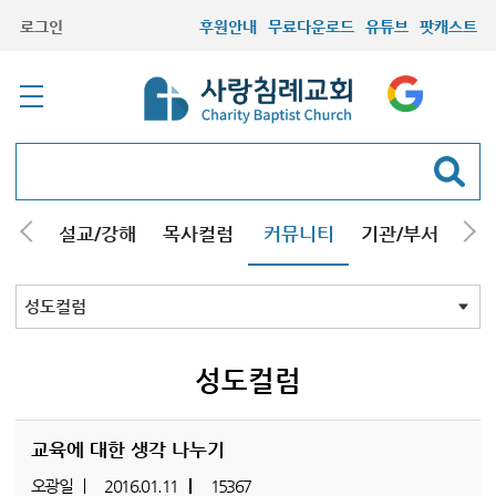
로그인
후원안내
무료다운로드
유튜브
팟캐스트
안내
설교/강해
목사컬럼
커뮤니티
기관/부서
선교
최근등록자료
자유게시판
교회소식
성도컬럼
새가족사진
새가족가이드
포토앨범
찬양쉼터
신앙도서
성경읽기퀴즈
기도부탁
성도컬럼
교육에 대한 생각 나누기
오광일
2016.01.11
15367