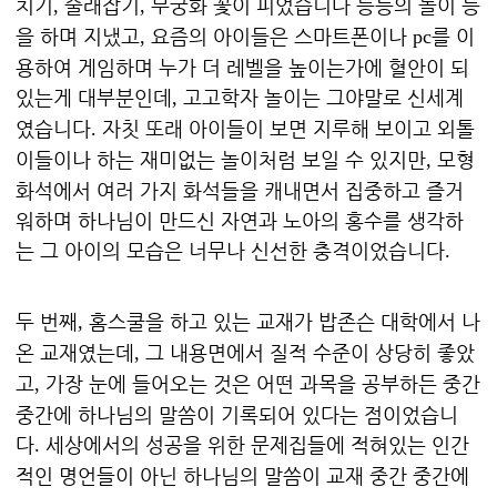
치기
술래잡기
무궁화 꽃이 피었습니다 등등의 놀이 등
,
,
을 하며 지냈고
요즘의 아이들은 스마트폰이나
를 이
,
pc
용하여 게임하며 누가 더 레벨을 높이는가에 혈안이 되
있는게 대부분인데
고고학자 놀이는 그야말로 신세계
,
였습니다
자칫 또래 아이들이 보면 지루해 보이고 외톨
.
이들이나 하는 재미없는 놀이처럼 보일 수 있지만
모형
,
화석에서 여러 가지 화석들을 캐내면서 집중하고 즐거
워하며 하나님이 만드신 자연과 노아의 홍수를 생각하
는 그 아이의 모습은 너무나 신선한 충격이었습니다
.
두 번째
홈스쿨을 하고 있는 교재가 밥존슨 대학에서 나
,
온 교재였는데
그 내용면에서 질적 수준이 상당히 좋았
,
고
가장 눈에 들어오는 것은 어떤 과목을 공부하든 중간
,
중간에 하나님의 말씀이 기록되어 있다는 점이었습니
다
세상에서의 성공을 위한 문제집들에 적혀있는 인간
.
적인 명언들이 아닌 하나님의 말씀이 교재 중간 중간에