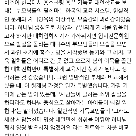
비추어 한국에서 홈스쿨링 혹은 기독교 대안학교를 보
내는 부모님들의 딜레마는 한국의 교육 시스템
현실적
,
인 문제와 자녀양육의 이상적인 모습간의 괴리감이었습
니다
하나님 중심으로 세상과 구별되게 자녀를 양육하
.
고자 하지만 대학입학시기가 가까워지면 입시전문학원
으로 발길을 돌리는 대다수의 부모님들의 모습을 보면
서 과연 초기에 홈스쿨링을 시작했던 동기와 그 취지
교
,
육 철학들은 어디로 간 곳 없고 오로지 남의 이목을 끌만
한 대학진학만이 특별하게 교육시킨 성과가 된다고 생
각하는 것 같았습니다
그런 일반적인 추세와 비교해서
.
봤을 때
이 형제님 가정은 뭔가 특별했습니다
가장 기
,
.
억에 남는 말이 있는데
사람들이 말하는 소위 잡일을
, ‘
하더라도 하나님 중심으로 살아가는 아이들이 되길 원
한다
는 말이었습니다
일반적인 기독교인들의
그래도
’
.
‘
세상 사람들한테 명함 내밀만한 성취를 이뤄야 하나님
께서 영광 받으시지 않겠어요
라는 멘트와는 사뭇 비교
’
되었습니다