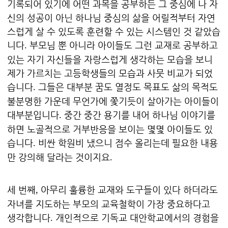
기록되어 있기에 어떤 과목을 공부하든 그 중심에 나 자
신의 성공이 아닌 하나님 중심의 삶을 어릴적부터 자연
스럽게 살 수 있도록 훈련할 수 있는 시스템인 것 같았습
니다
부모님 뿐 아니라 아이들도 그런 교재로 공부하고
.
있는 자기 자신들을 자랑스럽게 생각하는 모습을 보니
제가 가르치는 고등학생들의 모습과 사뭇 비교가 되었
습니다
그들은 대부분 꿈도 열정도 목표도 삶의 목적도
.
불분명한 가운데 무언가에 쫓기듯이 살아가는 아이들이
대부분입니다
중간 중간 용기를 내어 하나님 이야기를
.
하면 노골적으로 거부반응을 보이는 몇몇 아이들도 있
습니다
비싼 학원비 냈으니 점수 올리는데 필요한 내용
.
만 강의해 달라는 것이지요
.
세 번째
아무리 훌륭한 교재와 도구들이 있다 하더라도
,
자녀를 지도하는 부모의 교육철학이 가장 중요하다고
생각합니다
개인적으로 기독교 대안학교에서의 경험을
.