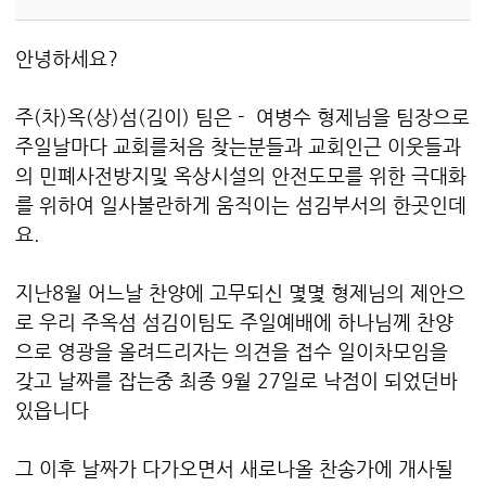
안녕하세요?
주(차)옥(상)섬(김이) 팀은 - 여병수 형제님을 팀장으로
주일날마다 교회를처음 찾는분들과 교회인근 이웃들과
의 민폐사전방지및 옥상시설의 안전도모를 위한 극대화
를 위하여 일사불란하게 움직이는 섬김부서의 한곳인데
요.
지난8월 어느날 찬양에 고무되신 몇몇 형제님의 제안으
로 우리 주옥섬 섬김이팀도 주일예배에 하나님께 찬양
으로 영광을 올려드리자는 의견을 접수 일이차모임을
갖고 날짜를 잡는중 최종 9월 27일로 낙점이 되었던바
있읍니다
그 이후 날짜가 다가오면서 새로나올 찬송가에 개사될