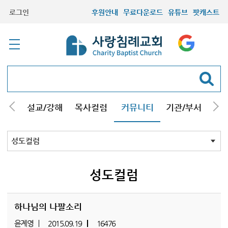
로그인
후원안내
무료다운로드
유튜브
팟캐스트
안내
설교/강해
목사컬럼
커뮤니티
기관/부서
선교
최근등록자료
자유게시판
교회소식
성도컬럼
새가족사진
새가족가이드
포토앨범
찬양쉼터
신앙도서
성경읽기퀴즈
기도부탁
성도컬럼
하나님의 나팔소리
윤계영
2015.09.19
16476