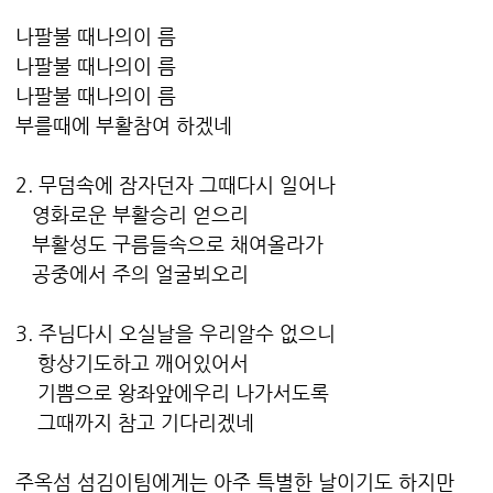
나팔불 때나의이 름
나팔불 때나의이 름
나팔불 때나의이 름
부를때에 부활참여 하겠네
2. 무덤속에 잠자던자 그때다시 일어나
영화로운 부활승리 얻으리
부활성도 구름들속으로 채여올라가
공중에서 주의 얼굴뵈오리
3. 주님다시 오실날을 우리알수 없으니
항상기도하고 깨어있어서
기쁨으로 왕좌앞에우리 나가서도록
그때까지 참고 기다리겠네
주옥섬 섬김이팀에게는 아주 특별한 날이기도 하지만