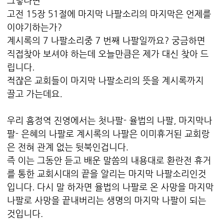
그렇다면
고전 15장 51절에 마지막 나팔소리의 마지막은 언제를
이야기하는가?
계시록의 7 나팔소리중 7 번째 나팔일까요? 궁금하면
직접찾아 보셔야 하는데 오늘만큼은 제가 대신 찾아 드
립니다.
적쟎은 교회들이 마지막 나팔소리의 뜻을 계시록까지
끌고 가는데요.
우리 흠정역 진영에서는 첫나팔- 율법의 나팔, 마지막나
팔- 은혜의 나팔로 계시록의 나팔은 이미휴거된 교회랑
은 전혀 관계 없는 뒷북인겁니다.
즉 이는 그동안 듣고 배운 말씀의 내용대로 환란전 휴거
를 통한 교회시대의 끝을 알리는 마지막 나팔소리인것
입니다. 다시 말 하자면 율법의 나팔로 온 사망을 마지막
나팔로 사망을 끝내버리는 생명의 마지막 나팔이 되는
것입니다.