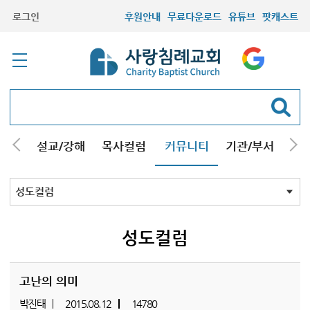
로그인
후원안내
무료다운로드
유튜브
팟캐스트
안내
설교/강해
목사컬럼
커뮤니티
기관/부서
선교
최근등록자료
자유게시판
교회소식
성도컬럼
새가족사진
새가족가이드
포토앨범
찬양쉼터
신앙도서
성경읽기퀴즈
기도부탁
성도컬럼
고난의 의미
박진태
2015.08.12
14780