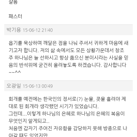
샬롬
패스터
박기용
15-06-12 21:40
욥기를 묵상하며 깨달은 점을 나눠 주셔서 귀하게 마음에 새
기고자 합니다. 저의 삶 속에서도 모든 상황가운데서 창조
주 하나님은 늘 선하시고 항상 옳으신 분이시라는 사실을 믿
음의 반석위에 굳건히 올려놓도록 하겠습니다. 감사합니다
~~^^
오광일
15-06-13 00:49
회개를 예전에는 한국인의 정서로(?) 눈물, 콧물 흘려야 제
대로 된 회개라 생각했던 시기가 있었습니다.
그런데...이렇게 하나님의 은혜로 하나님의 은혜의 복음이
무엇인지 알게되고..
처음엔 갑자기 주어진 자유함을 감당하지 못해 방종으로 나
아갈 때도 있었지만,,,