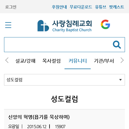
로그인
후원안내
무료다운로드
유튜브
팟캐스트
안내
설교/강해
목사컬럼
커뮤니티
기관/부서
선교
최근등록자료
자유게시판
교회소식
성도컬럼
새가족사진
새가족가이드
포토앨범
찬양쉼터
신앙도서
성경읽기퀴즈
기도부탁
성도컬럼
신앙의 혁명(욥기를 묵상하며)
오광일
2015.06.12
15907