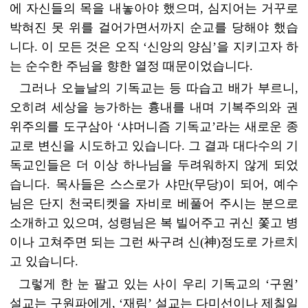
에 자신들의 목을 내놓아야 했으며, 심지어는 거꾸로
박혀진 못 위를 걸어가면서까지 순교를 당해야 했습
니다. 이 모든 것은 오직 ‘신앙의 양심’을 지키고자 하
는 순수한 주님을 향한 열정 때문이었습니다.
그러나 오늘날의 기독교는 등 따습고 배가 부르니,
오히려 세상을 능가하는 흉내를 내며 기복주의와 권
위주의를 도구삼아 ‘샤머니즘 기독교’라는 새로운 종
교로 변신을 시도하고 있습니다. 그 결과 대다수의 기
독교인들은 더 이상 하나님을 두려워하지 않게 되었
습니다. 목사들은 스스로가 샤만(무당)이 되어, 예수
님은 단지 천국티켓을 자비로 베풀어 주시는 분으로
소개하고 있으며, 성령님은 복 빌어주고 귀신 쫓고 병
이나 고쳐주면 되는 그런 싸구려 신(神)정도로 가르치
고 있습니다.
그렇게 한 눈 팔고 있는 사이 우리 기독교의 ‘구원’
설교는 구원파에게, ‘재림’ 설교는 다미선이나 제칠일