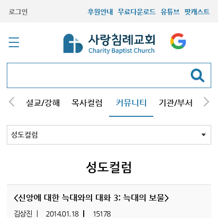
로그인
후원안내
무료다운로드
유튜브
팟캐스트
안내
설교/강해
목사컬럼
커뮤니티
기관/부서
선교
최근등록자료
자유게시판
교회소식
성도컬럼
새가족사진
새가족가이드
포토앨범
찬양쉼터
신앙도서
성경읽기퀴즈
기도부탁
성도컬럼
<신앙에 대한 늑대와의 대화 3: 늑대의 보물>
김상진
2014.01.18
15178