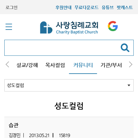
로그인
후원안내
무료다운로드
유튜브
팟캐스트
안내
설교/강해
목사컬럼
커뮤니티
기관/부서
선교
최근등록자료
자유게시판
교회소식
성도컬럼
새가족사진
새가족가이드
포토앨범
찬양쉼터
신앙도서
성경읽기퀴즈
기도부탁
성도컬럼
습관
김경민
2013.05.21
15819