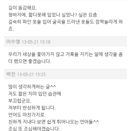
깊이 동감해요.
청바지에, 짧다못해 입었나 싶었나? 싶은 요즘
깊숙히 파인 옷을 입어 굴곡을 드러낸 옷들도 깜짝놀라게 하
죠.
이수영
13-05-21 15:18
우리가 세상을 쫓아가지 않고 거룩을 지키는 일에 생각을 좀
더 했으면 좋겠습니다.
박진
13-05-21 15:25
많이 생각하게하는 글^^
저도 짧은 치마 입던 습관에
부끄럽군요.
저부터 반성하게 됩니다.
언어도 마찬가지로
친하게 지내다 보면 쉽게 튀어나오는 언어들^^
조심 또 조심해야겠습니다.