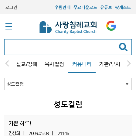
로그인
후원안내
무료다운로드
유튜브
팟캐스트
안내
설교/강해
목사컬럼
커뮤니티
기관/부서
선교
최근등록자료
자유게시판
교회소식
성도컬럼
새가족사진
새가족가이드
포토앨범
찬양쉼터
신앙도서
성경읽기퀴즈
기도부탁
성도컬럼
기쁜 하루!
김상희
2009.05.03
21146