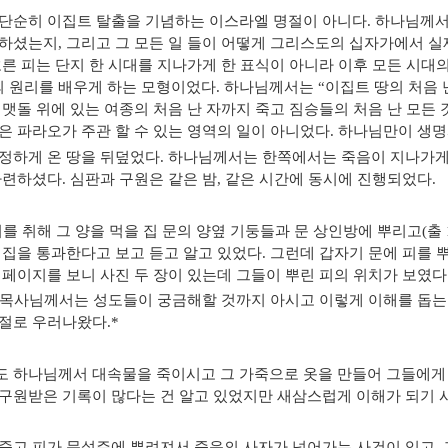
단순히 이집트 탈출을 기념하는 이스라엘 명절이 아니다
.
하나님께서
택하셨는지
,
그리고 그 모든 일 들이 어떻게 그리스도의 십자가에서 
흐른 피는 단지 한 시대를 지나가게 한 표식이 아니라 이후 모든 시대
 원리를 배우게 하는 모형이었다
.
하나님께서는
“
이집트 땅의 처음 
 맷돌 위에 있는 여종의 처음 난 자까지 죽고 짐승들의 처음 난 모든
은 파라오가 주관 할 수 있는 영역의 일이 아니었다
.
하나님만이 생명
정하게 온 땅을 뒤덮었다
.
하나님께서는 한쪽에서는 죽음이 지나가게
마련하셨다
.
심판과 구원은 같은 밤
,
같은 시간에 동시에 진행되었다
.
를 취해 그 양을 먹을 집 문의 양옆 기둥들과 문 상인방에 뿌리고
(
출
 집을 통과한다고 보고 듣고 알고 있었다
.
그런데 갑자기 문에 피를 
 페이지를 보니 사진 두 장이 있는데 그들이 뿌린 피의 위치가 보였다
목사님께서는 성도들이 궁금해할 것까지 아시고 이렇게 이해를 돕는
 절로 우러나왔다
.*
 하나님께서 대속물을 죽이시고 그 가죽으로 옷을 만들어 그들에게
구원받은 기록이 많다는 건 알고 있었지만 새삼스럽게 이해가 되기
죽고 피가 문설주에 뿌려져서 죽음의 사자가 넘어가는 사건이 있고
,