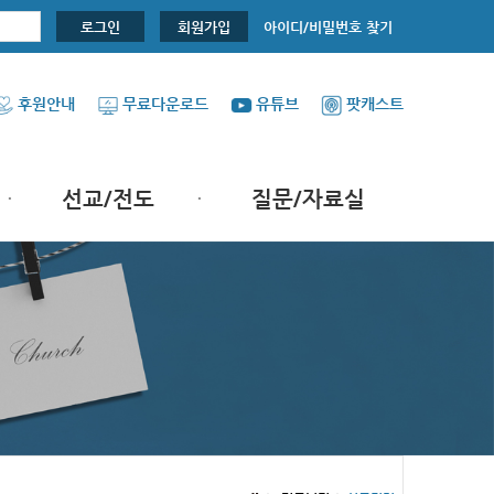
아이디/비밀번호 찾기
로그인
회원가입
후원안내
무료다운로드
유튜브
팟캐스트
선교/전도
질문/자료실