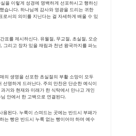
사실을 이렇게 성경에 명백하게 선포하시고 행하신
사했습니다
.
하나님께 감사와 영광을 드리는 귀한
표로서의 의미를 지닌다는 걸 자세하게 배울 수 있
시간표를 제시하신다
.
유월절
,
무교절
,
초실절
,
오순
대
,
그리고 장차 있을 재림과 천년 왕국까지를 파노
열매의 생명을 선포한 초실절의 부활 소망이 모두
서 선명하게 드러난다
.
주의 만찬은 단순한 예식이
간 과거와 현재와 미래가 한 식탁에서 만나고 개인
주님 안에서 한 고백으로 연결된다
.
 사용된다
.
누룩이 스며드는 곳에는 반드시 부패가
하는 빵은 반드시 누룩 없는 빵이어야 하며 예수