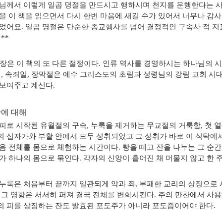
님께서 이렇게 일곱 명절을 만드시고 행하시며 천지를 운행한다는 
을 이 책을 읽으면서 다시 한번 마음에 새길 수가 있어서 너무나 감
되었어요
.
일곱 명절은 단순한 종교행사를 넘어 결정적인 구속사 적 지
 **
장은 이 책의 또 다른 절정이다
.
인류 역사를 경영하시는 하나님의 
절
,
속죄일
,
장막절은 예수 그리스도의 초림과 성령님의 강림 교회 시
 보여주고 계신다
.
찬에 대해
피로 시작된 유월절의 구속
,
누룩을 제거하는 무교절의 거룩함
,
첫 
 십자가와 부활 안에서 모두 성취되었고 그 성취가 바로 이 식탁에
음 전체를 몸으로 체험하는 시간이다
.
빵을 떼고 잔을 나누는 그 순
가 하나의 몸으로 묶인다
.
각자의 신앙이 흩어진 채 머물지 않고 한 
누룩은 처음부터 끝까지 일관되게 악과 죄
,
부패한 교리의 상징으로
,
그 영향은 서서히 퍼져 결국 전체를 변화시킨다
.
주의 만찬에서 사용
 피를 상징하는 잔도 발효된 포도주가 아니라 포도즙이어야 한다
.