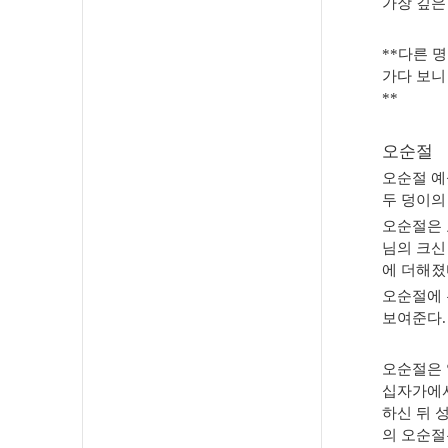
가장 깊은
**
다른 명
가다 보니
**
오순절
오순절 예
두 덩이의
오순절은 
님의 크신
에 더해졌
오순절에 
보여준다
.
오순절은 
십자가에
하신 뒤 
의 오순절