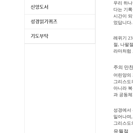
우리 하나
신앙도서
다는 기록
시간이 
성경읽기퀴즈
었답니다
.
기도부탁
레위기
23
절
,
나팔
라마처럼
주의 만
어린양의 
그리스도의
아니라 복
과 공동체
성경에서 
일어나며
그리스도의
유월절