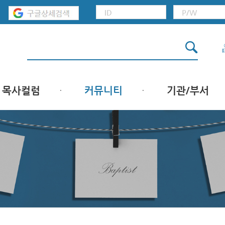
목사컬럼
커뮤니티
기관/부서