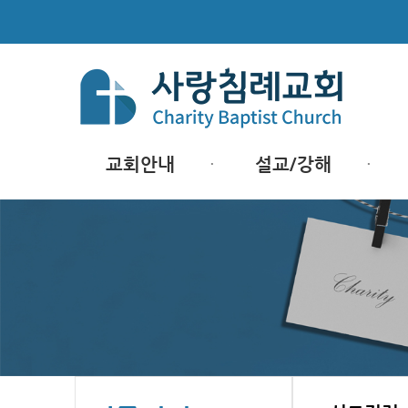
교회안내
설교/강해