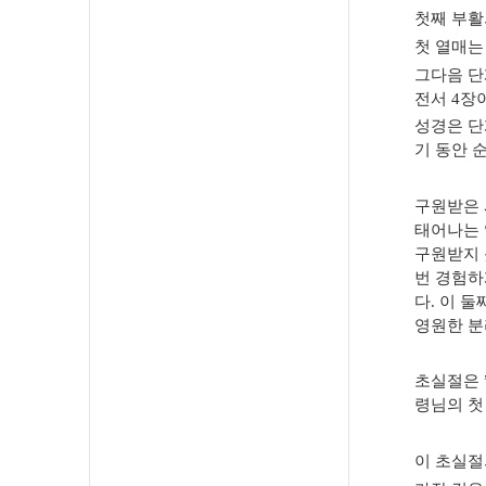
첫째 부활
첫 열매는
그다음 단
전서
4
장
성경은 단
기 동안 
구원받은 
태어나는 
구원받지 
번 경험하
다
.
이 둘
영원한 분
초실절은
령님의 첫
이 초실절