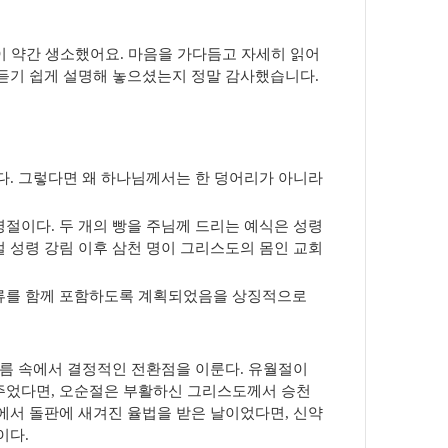
이 약간 생소했어요
.
마음을 가다듬고 자세히 읽어
듣기 쉽게 설명해 놓으셨는지 정말 감사했습니다
.
다
.
그렇다면 왜 하나님께서는 한 덩어리가 아니라
 명절이다
.
두 개의 빵을 주님께 드리는 예식은 성령
절 성령 강림 이후 삼천 명이 그리스도의 몸인 교회
부류를 함께 포함하도록 계획되었음을 상징적으로
흐름 속에서 결정적인 전환점을 이룬다
.
유월절이
주었다면
,
오순절은 부활하신 그리스도께서 승천
에서 돌판에 새겨진 율법을 받은 날이었다면
,
신약
날이다
.