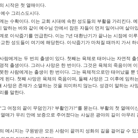
의 시작은 첫 열매이다
.
 예수 그리스도시다
.
계는 수확이다
.
이는 교회 시대에 속한 성도들의 부활을 가리킨다
.
예
이 말하는 바와 같이 예수님 안에서 잠든 자들이 먼저 일어나며 살아
계로 이삭줍기를 언급한다
.
이는
7
년 대환난기가 끝나는 시점에 이
순교한 성도들이 여기에 해당한다
.
이삭줍기가 마쳐질 때까지 가서 하
사람에게는 두 번의 출생이 있다
.
첫째는 육체로 태어나는 자연적 
영적 출생이다
.
그러나 사망은 한 번이다
.
그것은 육체의 죽음이며 이
못한 사람에게는 출생이 한 번이다
.
그는 육체적으로만 태어났을 뿐 
게 된다
.
첫째 사망은 육체의 죽음이며
,
둘째 사망은 그 이후에 임하
째 사망은 존재가 소멸하는 것을 의미하지 않는다
.
성경이 말하는 사
리를 말한다
.
”
그 여정의 끝이 무덤인가
?
부활인가
?”
를 묻는다
.
부활의 첫 열매이
 열매가 우리 안에 보증으로 주어졌다는 사실은 광야의 길이 아무리 
의 메시지는 구원받은 모든 사람이 끝까지 성화의 길을 걸어갈 수 