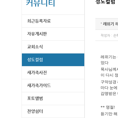
커뮤니티
성도컬럼
최근등록자료
' 레위기 
자유게시판
작성자 : 손
교회소식
레위기는 
성도컬럼
었다
목사님께서
새가족사진
이 다시 
구약성경 
새가족가이드
마다 눈에
감명받은 
포토앨범
**
명절
!
찬양쉼터
듣기만 해