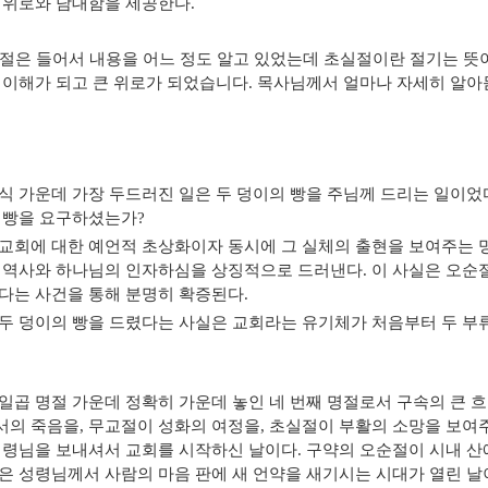
 위로와 담대함을 제공한다
.
절은 들어서 내용을 어느 정도 알고 있었는데 초실절이란 절기는 뜻
 이해가 되고 큰 위로가 되었습니다
.
목사님께서 얼마나 자세히 알아
식 가운데 가장 두드러진 일은 두 덩이의 빵을 주님께 드리는 일이었
 빵을 요구하셨는가
?
교회에 대한 예언적 초상화이자 동시에 그 실체의 출현을 보여주는
 역사와 하나님의 인자하심을 상징적으로 드러낸다
.
이 사실은 오순
다는 사건을 통해 분명히 확증된다
.
두 덩이의 빵을 드렸다는 사실은 교회라는 유기체가 처음부터 두 
일곱 명절 가운데 정확히 가운데 놓인 네 번째 명절로서 구속의 큰 
서의 죽음을
,
무교절이 성화의 여정을
,
초실절이 부활의 소망을 보여
성령님을 보내셔서 교회를 시작하신 날이다
.
구약의 오순절이 시내 산
은 성령님께서 사람의 마음 판에 새 언약을 새기시는 시대가 열린 