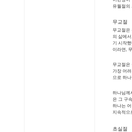
유월절의
무교절
무교절은 
의 삶에서
기 시작했
이라면
,
무
무교절은 
가장 어려
으로 하나
하나님께서
은 그 구
하나는 어
지속적으
초실절