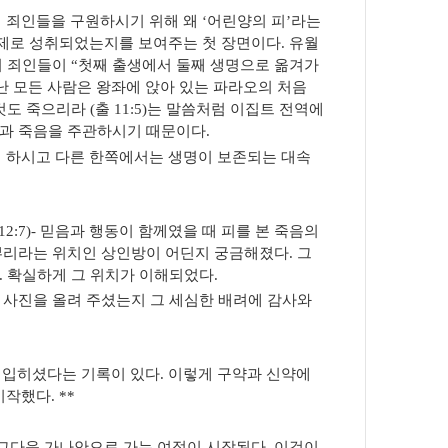
 죄인들을 구원하시기 위해 왜
‘
어린양의 피
’
라는
실제로 성취되었는지를 보여주는 첫 장면이다
.
유월
의 죄인들이
“
첫째 출생에서 둘째 생명으로 옮겨가
난 모든 사람은 왕좌에 앉아 있는 파라오의 처음
 것도 죽으리라
(
출
11:5)
는 말씀처럼 이집트 전역에
과 죽음을 주관하시기 때문이다
.
 하시고 다른 한쪽에서는 생명이 보존되는 대속
12:7)-
믿음과 행동이 함께였을 때 피를 본 죽음의
뿌리라는 위치인 상인방이 어딘지 궁금해졌다
.
그
.
확실하게 그 위치가 이해되었다
.
 사진을 올려 주셨는지 그 세심한 배려에 감사와
 입히셨다는 기록이 있다
.
이렇게 구약과 신약에
 시작했다
. **
그다음 가나안으로 가는 여정이 시작된다
.
이것이