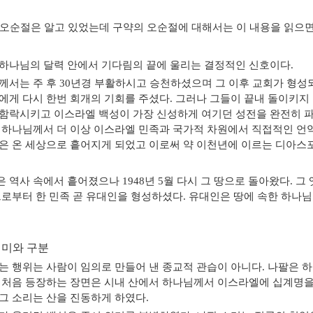
오순절은 알고 있었는데 구약의 오순절에 대해서는 이 내용을 읽으면
하나님의 달력 안에서 기다림의 끝에 울리는 결정적인 신호이다
.
께서는 주 후
30
년경 부활하시고 승천하셨으며 그 이후 교회가 형성
에게 다시 한번 회개의 기회를 주셨다
.
그러나 그들이 끝내 돌이키지 
함락시키고 이스라엘 백성이 가장 신성하게 여기던 성전을 완전히 
 하나님께서 더 이상 이스라엘 민족과 국가적 차원에서 직접적인 언
은 온 세상으로 흩어지게 되었고 이로써 약 이천년에 이르는 디아
은 역사 속에서 흩어졌으나
1948
년
5
월 다시 그 땅으로 돌아왔다
.
그
로부터 한 민족 곧 유대인을 형성하셨다
.
유대인은 땅에 속한 하나
의미와 구분
는 행위는 사람이 임의로 만들어 낸 종교적 관습이 아니다
.
나팔은 하
 처음 등장하는 장면은 시내 산에서 하나님께서 이스라엘에 십계명을
그 소리는 산을 진동하게 하였다
.