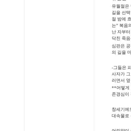
유월절은 
길을 선
절 밤에 
는
”
복음의
난 자부터
닥친 죽음
심판은 공
의 길을 
-
그들은 피
사자가 그
러면서 옆
**
어떻게 
존경심이
창세기에도
대속물로 
어린양이 