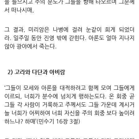
을 들으시고 주의 분노가 그들을 향해 타오르며 그분께
서 떠나시매
,
그 결과
,
미리암은 나병에 걸려 눈같이 희게 되었더
라
.
일주일 동안 진영 밖에 갇힌다
.
아론도 얼마 지나지
않아 광야에서 죽는다
.
2)
고라와 다단과 아비람
‘
그들이 모세와 아론을 대적하려고 함께 모여 그들에게
이르되
,
너희가 분수에 넘치게 행하는도다
.
온 회중 곧
그들 각 사람이 거룩하고 주께서도 그들 가운데 계시거
늘 너희가 어찌하여 너희 자신을 주의 회중 보다 높이려
하느냐
?
하매
’(
민수기
16
장
3
절
)