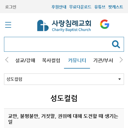
로그인
후원안내
무료다운로드
유튜브
팟캐스트
안내
설교/강해
목사컬럼
커뮤니티
기관/부서
선교
최근등록자료
자유게시판
교회소식
성도컬럼
새가족사진
새가족가이드
포토앨범
찬양쉼터
신앙도서
성경읽기퀴즈
기도부탁
성도컬럼
교만, 불평불만, 거짓말, 권위에 대해 도전할 때 생기는
일