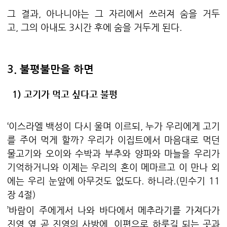
그 결과
,
아나니야는 그 자리에서 쓰러져 숨을 거두
고
,
그의 아내도
3
시간 후에 숨을 거두게 된다
.
3.
불평불만을 하면
1)
고기가 먹고 싶다고 불평
‘
이스라엘 백성이 다시 울며 이르되
,
누가 우리에게 고기
를 주어 먹게 할까
?
우리가 이집트에서 마음대로 먹던
물고기와 오이와 수박과 부추와 양파와 마늘을 우리가
기억하거니와 이제는 우리의 혼이 메마르고 이 만나 외
에는 우리 눈앞에 아무것도 없도다
.
하니라
.(
민수기
11
장
4
절
)
’
바람이 주에게서 나와 바다에서 메추라기를 가져다가
진영 옆 곧 진영의 사방에
,
이편으로 하룻길 되는 곳과