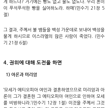
게 하느냐
?
거기에는 빵도 없고 물도 없도다
.
우리 혼이
이 푸석푸석한 빵을 싫어하노라
.
하매
’(
민수기
21
장
5
절
)
그 결과
,
주께서 불 뱀들을 백성 가운데로 보내어 백성을
물게 하시므로 이스라엘의 많은 사람이 죽었다
. (
민수
기
21
장
6
절
)
4.
권위에 대해 도전을 하면
1)
아론과 미리암
‘
모세가 에티오피아 여인과 결혼하였으므로 미리암과 아
론이 그가 결혼한 그 에티오피아 여인으로 인하여 모세
를 비방하니라
.’(
민수기
12
장
1
절
)
이것을 주께서 그것