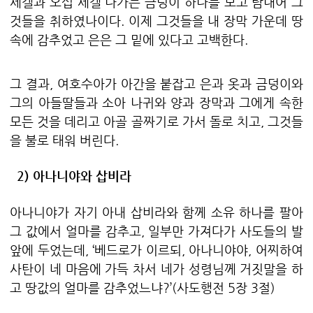
세겔과 오십 세겔 나가는 금덩이 하나를 보고 탐내어 그
것들을 취하였나이다
.
이제 그것들을 내 장막 가운데 땅
속에 감추었고 은은 그 밑에 있다고 고백한다
.
그 결과
,
여호수아가 아간을 붙잡고 은과 옷과 금덩이와
그의 아들딸들과 소아 나귀와 양과 장막과 그에게 속한
모든 것을 데리고 아골 골짜기로 가서 돌로 치고
,
그것들
을 불로 태워 버린다
.
2)
아나니야와 삽비라
아나니야가 자기 아내 삽비라와 함께 소유 하나를 팔아
그 값에서 얼마를 감추고
,
일부만 가져다가 사도들의 발
앞에 두었는데
, ‘
베드로가 이르되
,
아나니야야
,
어찌하여
사탄이 네 마음에 가득 차서 네가 성령님께 거짓말을 하
고 땅값의 얼마를 감추었느냐
?’(
사도행전
5
장
3
절
)