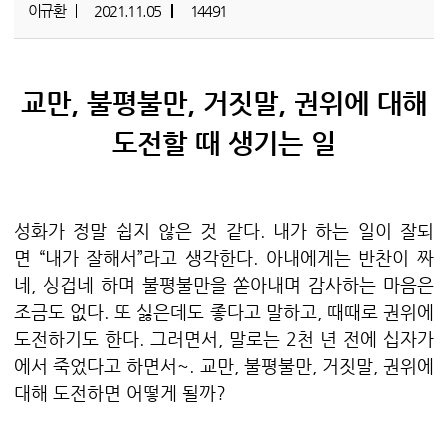
이규환
2021.11.05
14491
교만
,
불평불만
,
거짓말
,
권위에 대해
도전할 때 생기는 일
성화가 정말 쉽지 않은 것 같다
.
내가 하는 일이 잘되
면
“
내가 잘해서
”
라고 생각한다
.
아내에게는 반찬이 짜
네
,
싱겁네 하며 불평불만을 쏟아내며 감사하는 마음은
조금도 없다
.
또 싫은데도 좋다고 말하고, 때때로 권위에
도전하기도 한다
. 그러면서,
말로는
2
천 년 전에 십자가
에서 죽었다고 하면서~
.
교만
,
불평불만
,
거짓말
,
권위에
대해 도전하면 어떻게 될까?