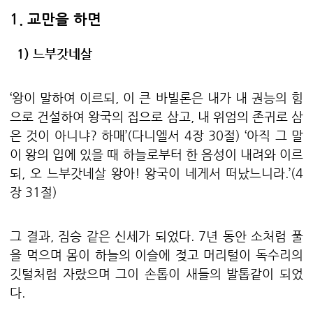
1. 교만을 하면
1)
느부갓네살
‘
왕이 말하여 이르되
,
이 큰 바빌론은 내가 내 권능의 힘
으로 건설하여 왕국의 집으로 삼고
,
내 위엄의 존귀로 삼
은 것이 아니냐
?
하매
’(
다니엘서
4
장
30
절
) ‘
아직 그 말
이 왕의 입에 있을 때 하늘로부터 한 음성이 내려와 이르
되
,
오 느부갓네살 왕아
!
왕국이 네게서 떠났느니라
.’(4
장
31
절
)
그 결과
,
짐승 같은 신세가 되었다
. 7
년 동안 소처럼 풀
을 먹으며 몸이 하늘의 이슬에 젖고 머리털이 독수리의
깃털처럼 자랐으며 그이 손톱이 새들의 발톱같이 되었
다
.