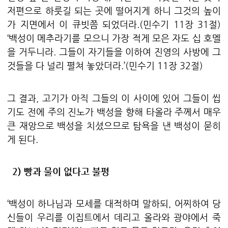
저편으로 하룻길 되는 곳에 떨어지게 하니 그것의 높이
가 지면에서 이 큐빗쯤 되었더라
.(
민수기
11
장
31
절
)
‘
백성이 메추라기를 모으니 가장 적게 모은 자도 십 호멜
을 거두니라
.
그들이 자기들을 이하여 진영의 사방에 그
것들을 다 널리 펼쳐 놓았더라
.’(
민수기
11
장
32
절
)
그 결과
,
고기가 아직 그들의 이 사이에 있어 그들이 씹
기도 전에 주의 진노가 백성을 향해 타올라 주께서 매우
큰 재앙으로 백성을 치셨으므로 탐욕을 낸 백성이 묻히
게 된다
.
2)
빵과 물이 없다고 불평
‘
백성이 하나님과 모세를 대적하며 말하되
,
어찌하여 당
신들이 우리를 이집트에서 데리고 올라와 광야에서 죽