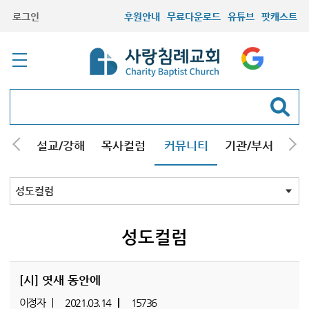
로그인
후원안내
무료다운로드
유튜브
팟캐스트
안내
설교/강해
목사컬럼
커뮤니티
기관/부서
선교
최근등록자료
자유게시판
교회소식
성도컬럼
새가족사진
새가족가이드
포토앨범
찬양쉼터
신앙도서
성경읽기퀴즈
기도부탁
성도컬럼
[시] 엿새 동안에
이정자
2021.03.14
15736