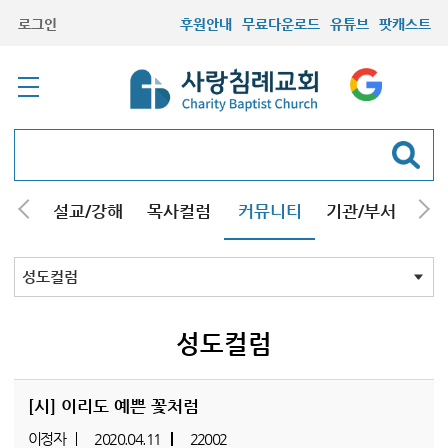
로그인
후원안내
무료다운로드
유튜브
팟캐스트
안내
설교/강해
목사컬럼
커뮤니티
기관/부서
선교
최근등록자료
자유게시판
교회소식
성도컬럼
새가족사진
새가족가이드
포토앨범
찬양쉼터
신앙도서
성경읽기퀴즈
기도부탁
성도컬럼
[시] 이리도 예쁜 꽃처럼
이정자
2020.04.11
22002