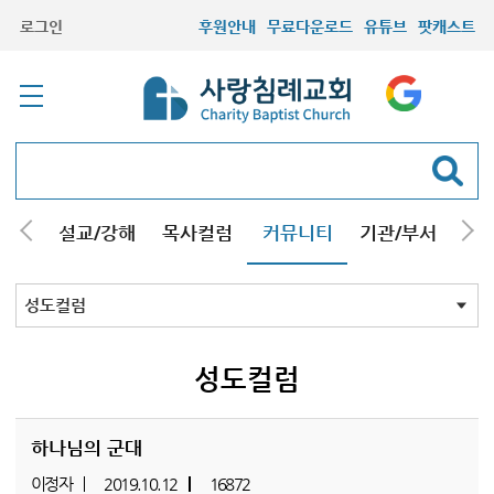
로그인
후원안내
무료다운로드
유튜브
팟캐스트
안내
설교/강해
목사컬럼
커뮤니티
기관/부서
선교
최근등록자료
자유게시판
교회소식
성도컬럼
새가족사진
새가족가이드
포토앨범
찬양쉼터
신앙도서
성경읽기퀴즈
기도부탁
성도컬럼
하나님의 군대
이정자
2019.10.12
16872