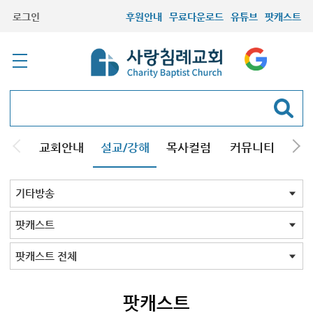
로그인
후원안내
무료다운로드
유튜브
팟캐스트
교회안내
설교/강해
목사컬럼
커뮤니티
기관
주일설교
성경강해
시리즈설교
기타방송
기타방송 전체
정수영 교회사
간증
성경낭독
시사
스피치
특별강사
팟캐스트
형제설교
특별방송
김용삼 근현대사
함재봉 근현대사
팟캐스트 전체
존 파이퍼
팟캐스트