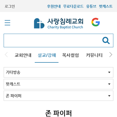
로그인
후원안내
무료다운로드
유튜브
팟캐스트
교회안내
설교/강해
목사컬럼
커뮤니티
기관
주일설교
성경강해
시리즈설교
기타방송
기타방송 전체
정수영 교회사
간증
성경낭독
시사
스피치
특별강사
팟캐스트
형제설교
특별방송
김용삼 근현대사
함재봉 근현대사
팟캐스트 전체
존 파이퍼
존 파이퍼