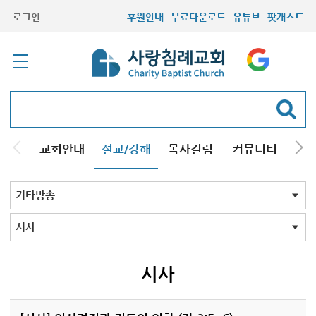
로그인
후원안내
무료다운로드
유튜브
팟캐스트
교회안내
설교/강해
목사컬럼
커뮤니티
기관
주일설교
성경강해
시리즈설교
기타방송
기타방송 전체
정수영 교회사
간증
성경낭독
시사
스피치
특별강사
팟캐스트
형제설교
특별방송
김용삼 근현대사
함재봉 근현대사
시사