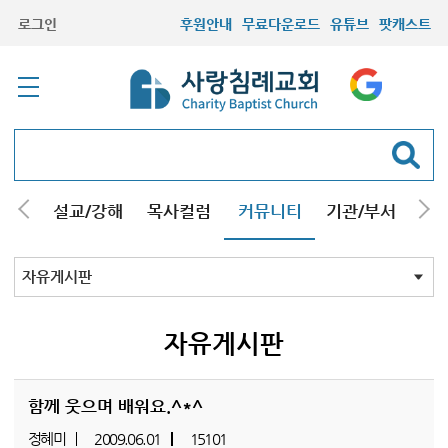
로그인
후원안내
무료다운로드
유튜브
팟캐스트
안내
설교/강해
목사컬럼
커뮤니티
기관/부서
선교
최근등록자료
자유게시판
교회소식
성도컬럼
새가족사진
새가족가이드
포토앨범
찬양쉼터
신앙도서
성경읽기퀴즈
기도부탁
자유게시판
함께 웃으며 배워요.^*^
정혜미
2009.06.01
15101